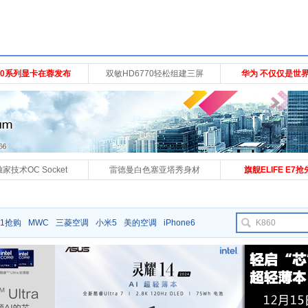
750系列显卡在蓉发布
双敏HD6770轻松组建三屏
华为 不仅仅是世界
家技术OC Socket
雷德曼白色塞亚塔秀身材
旗舰ELIFE E7
1抢购
MWC
三菱空调
小米5
美的空调
iPhone6