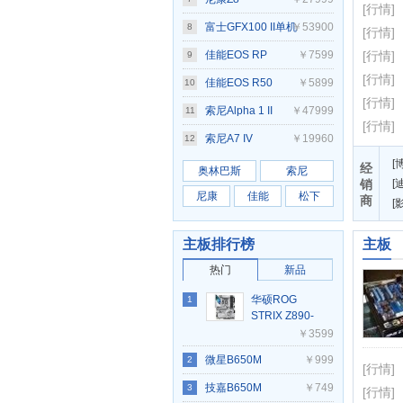
[行情]
富士GFX100 II单机
￥53900
8
[行情]
身
佳能EOS RP
￥7599
[行情]
9
[行情]
佳能EOS R50
￥5899
10
[行情]
索尼Alpha 1 II
￥47999
11
[行情]
索尼A7 IV
￥19960
12
[
经
奥林巴斯
索尼
销
[
迪
尼康
佳能
松下
商
[
主板排行榜
主板
热门
新品
华硕ROG
1
STRIX Z890-
A GAMING
￥3599
WIFI S吹雪
微星B650M
￥999
2
[行情]
GAMING PLUS
技嘉B650M
￥749
3
[行情]