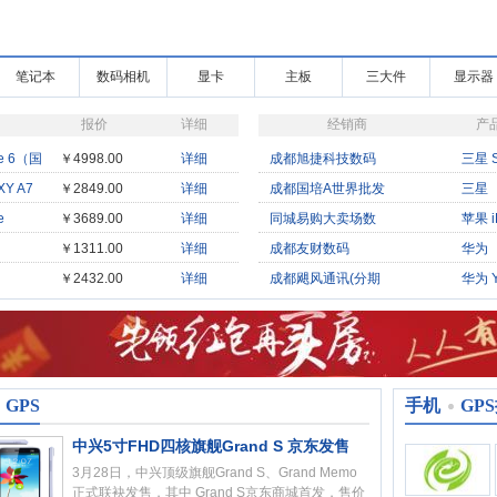
笔记本
数码相机
显卡
主板
三大件
显示器
报价
详细
经销商
产
e 6（国
￥4998.00
详细
成都旭捷科技数码
三星 
版
Y A7
￥2849.00
详细
成都国培A世界批发
三星
E120
e
￥3689.00
详细
同城易购大卖场数
苹果 i
4S（
￥1311.00
详细
成都友财数码
华为
uch 2
A199
￥2432.00
详细
成都飓风通讯(分期
华为 
lox）
版）
GPS
手机
GP
中兴5寸FHD四核旗舰Grand S 京东发售
3月28日，中兴顶级旗舰Grand S、Grand Memo
正式联袂发售，其中 Grand S京东商城首发，售价