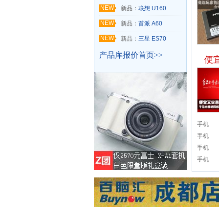
NEW
新品：
联想 U160
NEW
新品：
首派 A60
NEW
新品：
三星 ES70
产品库报价首页>>
便
手机
手机
手机
手机