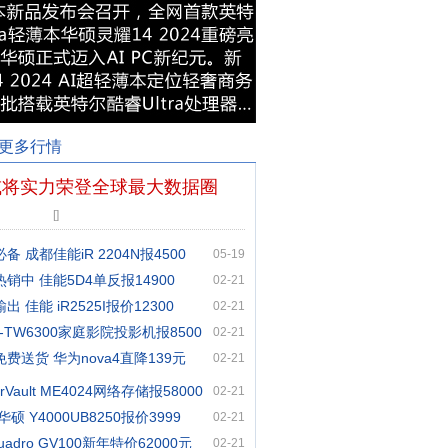
更多行情
国或将实力荣登全球最大数据圈
[
]
 成都佳能iR 2204N报4500
05-19
销中 佳能5D4单反报14900
02-21
 佳能 iR2525I报价12300
02-21
-TW6300家庭影院投影机报8500
02-21
费送货 华为nova4直降139元
02-21
rVault ME4024网络存储报58000
02-21
硕 Y4000UB8250报价3999
02-21
Quadro GV100新年特价62000元
02-21