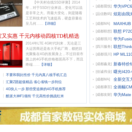
【中关村在线SSD评测】2014
华为VPC
[
成都晨悦
]
年，对于SSD行业来说，变化可以说
是非常之大。而最大变化，则是随着
炫彩由我来 
[
品信数码
]
工艺和技术的飞速提高，硬盘容量在
MAXHUB
呈几何……
【详细】
[
成都MA
]
联想 P7
[
成都联想
]
宜又实惠 千元内移动四核TD机精选
华为Fusio
[
成都强川
]
2014年LTE 4G时代到来，无论是三
联想Think
[
四川服务
]
大运营商还是各大手机厂商，都把目
光聚集在4G的发展身上，不过目前市
HP ML11
[
成都强川
]
面上的4G手机价格都居高不下，而且
新春特价销
[
成都鑫龙
]
终端……
【详细】
曙光I420
[
佳诚伟业
]
不要和我比性价 千元内真八核手机汇总
全新交互方式
[
成都MA
]
汇聚Z团超值精品 省心省钱一步到位
全画幅CM
[
成都康百
]
4G快人一步 那些受追捧的4G手机推荐
华为Mate
[
成都友财
]
酷派大神F1领衔 千元高性价挑战红米