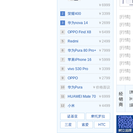
￥6999
荣耀400
￥3399
2
[行情]
Pro(12GB/256GB)
华为nova 14
￥2699
3
[行情]
[行情]
OPPO Find X8
￥6499
4
[行情]
Ultra(12GB/256GB)
Redmi
￥2499
5
[行情]
K80(12GB/256GB)
华为Pura 80 Pro+
￥7999
6
[行情]
苹果iPhone 16
￥5999
7
[行情]
vivo S30 Pro
￥3399
8
[行情]
mini(12GB/256GB)
OPPO
￥2799
[行情]
9
Reno14(12GB/256GB)
华为Pura
￥价格面议
10
[
经
80(12GB/256GB)
HUAWEI Mate 70
￥6999
11
[
销
商
[
Pro(12GB/512GB)
小米
￥4499
12
15(12GB/256GB)
诺基亚
摩托罗拉
三星
索爱
HTC