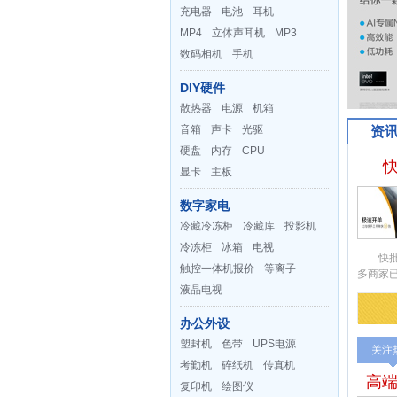
充电器
电池
耳机
MP4
立体声耳机
MP3
数码相机
手机
DIY硬件
散热器
电源
机箱
音箱
声卡
光驱
资
硬盘
内存
CPU
显卡
主板
数字家电
冷藏冷冻柜
冷藏库
投影机
冷冻柜
冰箱
电视
快批上
触控一体机报价
等离子
多商家
液晶电视
办公外设
塑封机
色带
UPS电源
关注
考勤机
碎纸机
传真机
高端
复印机
绘图仪