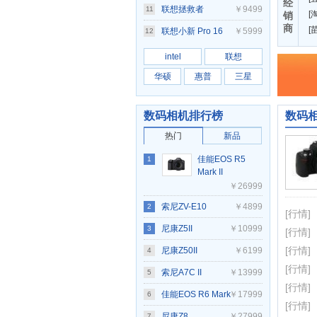
经
7640(Ultra5
联想拯救者
￥9499
11
[
淘
销
商
125H/16GB/1TB)
[
Y7000P 2025 AI元
联想小新 Pro 16
￥5999
12
启(i9
2024(Ultra5/125H/16GB/1TB)
intel
联想
14900HX/16GB/1TB/RTX5060)
华硕
惠普
三星
数码相机排行榜
数码
热门
新品
佳能EOS R5
1
Mark II
￥26999
索尼ZV-E10
￥4899
2
[行情]
尼康Z5II
￥10999
3
[行情]
[行情]
尼康Z50II
￥6199
4
[行情]
索尼A7C II
￥13999
5
[行情]
佳能EOS R6 Mark
￥17999
6
[行情]
II
尼康Z8
￥27999
7