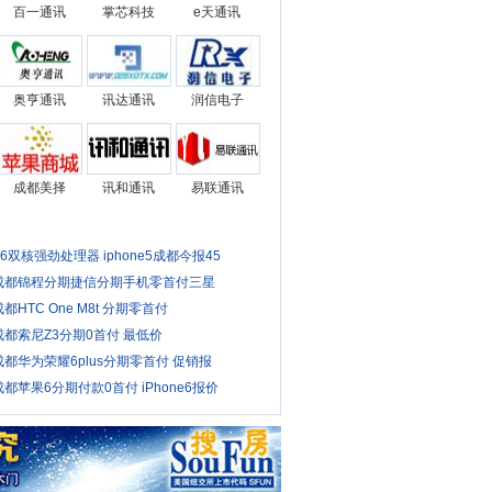
百一通讯
掌芯科技
e天通讯
奥亨通讯
讯达通讯
润信电子
成都美择
讯和通讯
易联通讯
A6双核强劲处理器 iphone5成都今报45
成都锦程分期捷信分期手机零首付三星
成都HTC One M8t 分期零首付
成都索尼Z3分期0首付 最低价
成都华为荣耀6plus分期零首付 促销报
成都苹果6分期付款0首付 iPhone6报价