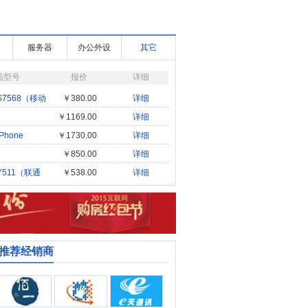
服务器
办公外设
其它
品型号
报价
详细
S7568（移动
￥380.00
详细
￥1169.00
详细
L（GALAXY
Phone
￥1730.00
详细
电
￥850.00
详细
（Ascend
Y511（联通
￥538.00
详细
S推荐经销商