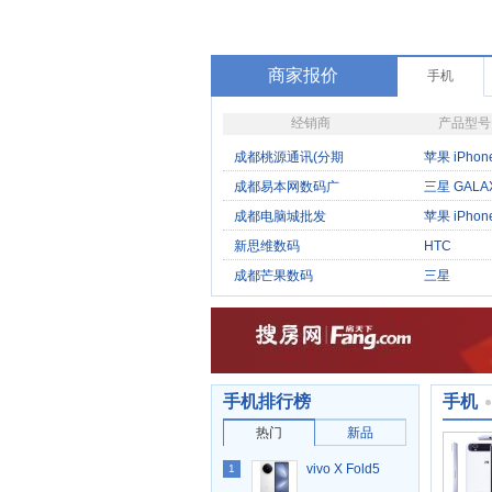
商家报价
手机
经销商
产品型号
成都桃源通讯(分期
苹果 iPhon
际
成都易本网数码广
三星 GALAX
（A
成都电脑城批发
苹果 iPhon
5S（双
新思维数码
HTC
T3333（To
成都芒果数码
三星
E110S（Ce
手机排行榜
手机
热门
新品
vivo X Fold5
1