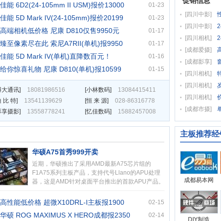
促销信息
佳能 6D2(24-105mm II USM)报价13000
01-23
[
四川中影
]
佳能 5D Mark IV(24-105mm)报价20199
01-23
[
四川中影
]
高端相机低价格 尼康 D810仅售9950元
01-17
[
四川相机
]
臻至像素尽在此 索尼A7RII(单机)报9950
01-17
[
成都爱摄
]
佳能 5D Mark IV(单机)直降数百元！
01-16
[
成都影享
]
给你惊喜礼物 尼康 D810(单机)报10599
01-15
[
四川相机
]
[
四川相机
]
博大通讯
]
18081986516
[
小林数码
]
13084415411
[
四川相机
]
 比 特
]
13541139629
[
恒 来 源
]
028-86316778
[
成都市摄
]
影享摄影
]
13558778241
[
忆佳数码
]
15882457008
主板推荐经
华硕A75首秀999开卖
近期，华硕推出了采用AMD最新A75芯片组的
F1A75系列主板产品，支持代号Llano的APU处理
成都易本网
器，这是AMD针对桌面平台推出的首款APU产品。
……[
详情
]
高性能低价格 超微X10DRL-I主板报1900
02-15
华硕 ROG MAXIMUS X HERO成都报2350
02-14
DIY制造