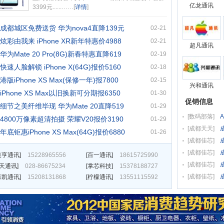
亿龙通讯
3399元......……[
详情
]
成都城区免费送货 华为nova4直降139元
02-21
炫彩由我来 iPhone XR新年特惠价4988
02-21
超凡通讯
华为Mate 20 Pro(8G)新春特惠直降619
02-19
快速人脸解锁 iPhone X(64G)报价5160
02-18
港版iPhone XS Max(保修一年)报7800
02-15
兴和通讯
iPhone XS Max以旧换新可分期报6350
01-30
促销信息
细节之美纤维毕现 华为Mate 20直降519
01-29
[
数码部落
]
4800万像素超清拍摄 荣耀V20报价3190
01-29
[
成都天天
]
年底钜惠iPhone XS Max(64G)报价6880
01-26
[
成都佳芯
]
[
成都佳芯
]
奥亨通讯
]
15228965556
[
百一通讯
]
18615725990
[
成都佳芯
]
e天通讯
]
028-86675234
[
掌芯科技
]
15378188727
[
成都佳芯
]
森凯通讯
]
15208131868
[
柠檬通讯
]
13551115592