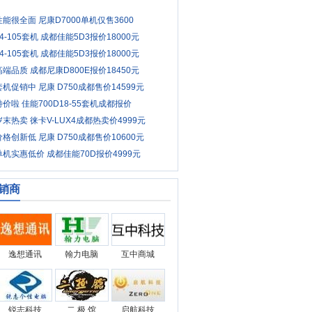
性能很全面 尼康D7000单机仅售3600
24-105套机 成都佳能5D3报价18000元
24-105套机 成都佳能5D3报价18000元
高端品质 成都尼康D800E报价18450元
套机促销中 尼康 D750成都售价14599元
特价啦 佳能700D18-55套机成都报价
岁末热卖 徕卡V-LUX4成都热卖价4999元
价格创新低 尼康 D750成都售价10600元
单机实惠低价 成都佳能70D报价4999元
销商
逸想通讯
翰力电脑
互中商城
锐志科技
二 极 馆
启航科技