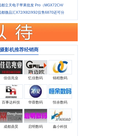
成都立天电子苹果批发 Pro（MGX72CH/
成都微品汇X72/X82/X92仅售6870还可分
摄影机推荐经销商
佳信兆业
忆佳数码
锦程数码
百事达科技
华蓉数码
恒余数码
成都鼎昊
启明数码
鑫小科技