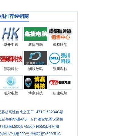
机推荐经销商
华开中嘉
鑫捷电脑
成都联想
强硕科技
润诚数码
强川科技
唯尔电脑
博赢科技
新达电脑
宏碁超高性价比之王E1-471G-53234G最
51前每购华硕A45一台向雅安地震灾区捐
都华硕k500jk A550jk N550jk可分期
凭学生证优惠200元成都联想Y50/Y510/