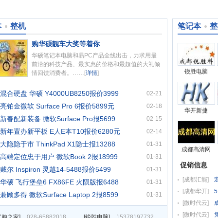
本
整机
笔记本
整
购华硕靓车大奖等着你
华硕笔记本电脑和易PC产品全线出击，力求用最
前沿的科技产品、最实惠的价格和最超值的大礼倾
锐胜电脑
情回馈消费者。……[
详情
]
混合硬盘 华硕 Y4000UB8250报价3999
02-21
亮铂金微软 Surface Pro 6报价5899元
02-18
华开新捷
新春配新装备 微软Surface Pro报5699
02-15
新年置办新平板 E人E本T10报价6280元
02-14
大隐隐于市 ThinkPad X1隐士报13288
01-31
成都高清网
高端定位忠于用户 微软Book 2报18999
01-31
促销信息
戴尔 Inspiron 灵越14-5488报价5499
01-31
[
成都汇能
]
华硕 飞行堡垒6 FX86FE 火陨版报6488
01-31
[
成都华开
]
兼顾多得 微软Surface Laptop 2报8599
01-31
[
微时代云
]
成
[
微时代云
]
宜购之家
]
028-65882018
[
锐胜电脑
]
15378197732