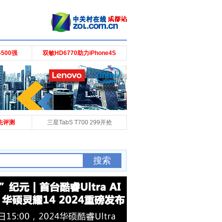
500强
双敏HD6770助力iPhone4S
抢先评测
三星TabS T700 299开抢