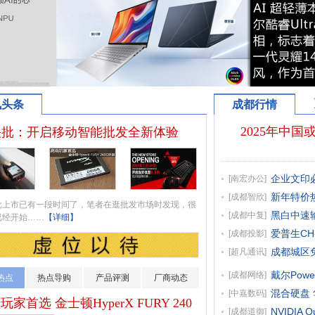
讯头条
成都行情
2025年中
快批：开启移动智能批发全新体验
企业文印必备
[
南宏办公
]
新年特价热
[
成都智欣
]
市已有一段时间了，笔者在逛批发市场时发现，很
黑白中速输出
[
成都中复
]
已经开始……
【详细】
爱普生CH
[
成都投影
]
成都城区免
[
超凡通讯
]
戴尔Powe
[
成都网络
]
热点
热点导购
产品评测
厂商动态
混合硬盘 华
[
中嘉数码
]
玩家首选 金士顿HyperX FURY 240
NVIDIA 
[
成都道御
]