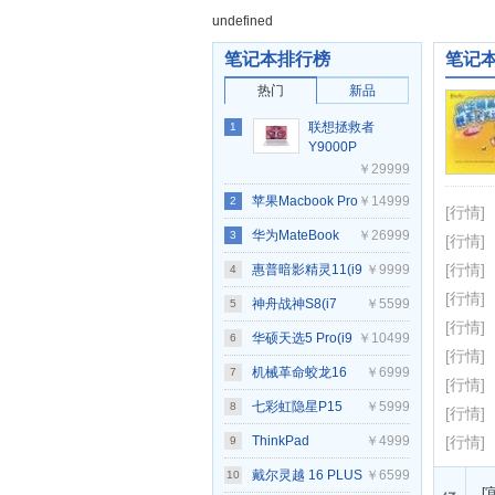
undefined
笔记本排行榜
笔记
热门
新品
联想拯救者
1
Y9000P
2025至尊版
￥29999
(Ultra 9
苹果Macbook Pro
￥14999
2
275HX/64GB/2TB/RTX5090)
[行情]
14 2021(8核M1
华为MateBook
￥26999
3
[行情]
PRO/16GB/512GB/14
Fold 非凡大师
[行情]
惠普暗影精灵11(i9
￥9999
4
[行情]
核集显)
14900HX/RTX5070/32G/1TB
神舟战神S8(i7
￥5599
5
[行情]
黑色)
12650H/16GB/512GB/RTX4060)
华硕天选5 Pro(i9
￥10499
6
[行情]
14900HX/16GB/1TB/RTX4070)
机械革命蛟龙16
￥6999
7
[行情]
Pro(R7
七彩虹隐星P15
￥5999
8
[行情]
7745HX/16GB/1TB/RTX4070)
2024(i7
ThinkPad
￥4999
[行情]
9
13620H/16GB/512GB/RTX4060)
E14(20RA001QCD)
戴尔灵越 16 PLUS
￥6599
10
[