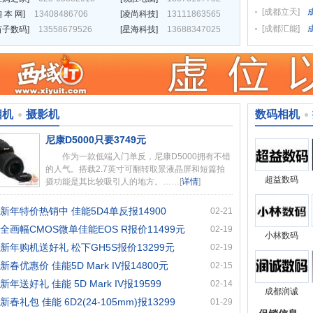
[
成都立天
]
 本 网
]
13408486706
[
凌尚科技
]
13111863565
[
成都汇能
]
苗子数码
]
13558679526
[
星海科技
]
13688347025
相机
摄影机
数码相机
尼康D5000只要3749元
作为一款低端入门单反，尼康D5000拥有不错
的人气。搭载2.7英寸可翻转取景液晶屏和短篇拍
超益数码
摄功能是其比较吸引人的地方。……[
详情
]
新年特价热销中 佳能5D4单反报14900
02-21
全画幅CMOS微单佳能EOS R报价11499元
02-19
小林数码
新年购机送好礼 松下GH5S报价13299元
02-19
新春优惠价 佳能5D Mark IV报14800元
02-15
新年送好礼 佳能 5D Mark IV报19599
02-14
成都润诚
新春礼包 佳能 6D2(24-105mm)报13299
01-29