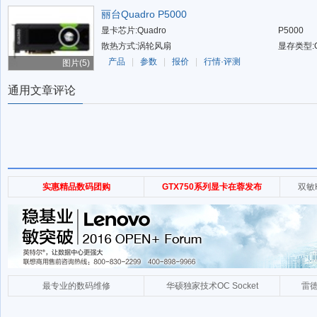
丽台Quadro P5000
显卡芯片:Quadro
P5000
散热方式:涡轮风扇
显存类型:
产品
|
参数
|
报价
|
行情·评测
图片(5)
通用文章评论