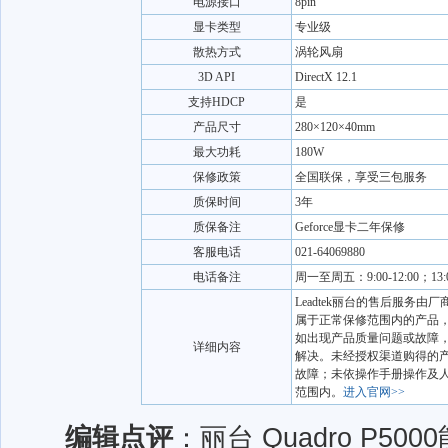
电源接口
8pin
显卡类型
专业级
散热方式
涡轮风扇
3D API
DirectX 12.1
支持HDCP
是
产品尺寸
280×120×40mm
最大功耗
180W
保修政策
全国联保，享受三包服务
质保时间
3年
质保备注
Geforce显卡二年保修
客服电话
021-64069880
电话备注
周一至周五：9:00-12:00；13:00
Leadtek丽台的售后服务
属于正常保修范围内的产品
如出现产品质量问题或故障
详细内容
解决。未经授权渠道购得的
故障；未依操作手册操作及
范围内。
进入官网>>
编辑点评
：丽台 Quadro P5