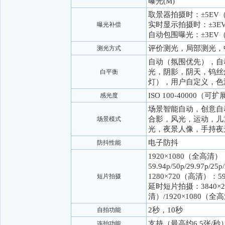
曝光(M)
取景器拍摄时：±5EV（
实时显示拍摄时：±3EV
曝光补偿
自动包围曝光：±3EV（
评价测光，局部测光，
测光方式
自动（氛围优先），自
光，阴影，阴天，钨丝
白平衡
灯），用户自定义，色温（
ISO 100-40000（可扩
感光度
场景智能自动，创意自
合影，风光，运动，儿
场景模式
光，夜景人像，手持夜
电子防抖
防抖性能
1920×1080（全高清）
59.94p/50p/29.97p/25p
1280×720（高清）：59.94
短片拍摄
延时短片拍摄：3840×2
清）/1920×1080（全
2秒，10秒
自拍功能
支持（最高约6.5张/秒
连拍功能