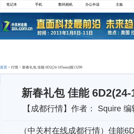
笔记本
手机
数码相机
办公外设
主板
首页
>
行情
>
新春礼包 佳能 6D2(24-105mm)报13299
新春礼包 佳能 6D2(24-
【成都行情】作者： Squire 编
（中关村在线成都行情）佳能6D2套