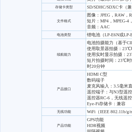
SD/SDHC/SDXC卡（兼
存储卡类型
图像：JPEG，RAW，R
短片：MP4，MPEG-4，A
文件格式
音频：AAC
锂电池（LP-E6N或LP
电池类型
电池拍摄能力（基于CI
使用取景器拍摄：23℃时
使用实时显示拍摄：23℃
续航能力
短片拍摄时间：23℃时
时20分钟
HDMI C型
数码端子
麦克风输入：3.5毫米
产品接口
遥控端子：与N3型遥
遥控器RC-6，无线遥控
Eye-Fi存储卡：兼容
WiFi（IEEE 802.11b
无线功能
GPS功能
HDR视频
产品功能
间隔视频