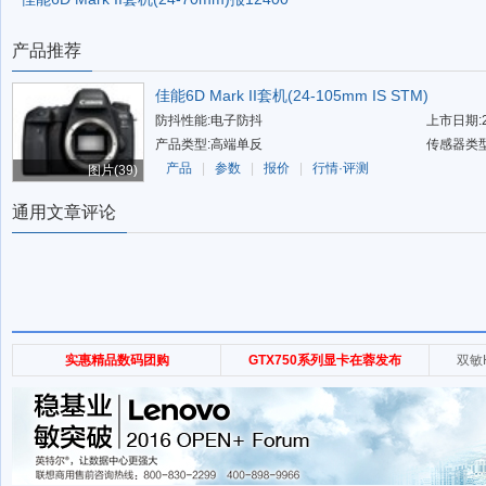
产品推荐
佳能6D Mark II套机(24-105mm IS STM)
防抖性能:电子防抖
上市日期:2
产品类型:高端单反
传感器类型
产品
|
参数
|
报价
|
行情·评测
图片(39)
通用文章评论