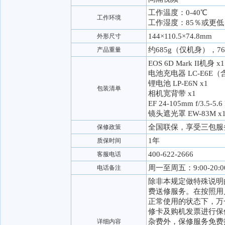
工作温度：0-40℃
工作环境
工作湿度：85％或更低
144×110.5×74.8mm
外形尺寸
约685g（仅机身），
产品重量
EOS 6D Mark II机身 x1
电池充电器 LC-E6E（
锂电池 LP-E6N x1
包装清单
相机宽背带 x1
EF 24-105mm f/3.5-5.
镜头遮光罩 EW-83M x
全国联保，享受三包服
保修政策
1年
质保时间
400-622-2666
客服电话
周一至周五：9:00-20:0
电话备注
除非本规定做特殊说明
费送修服务。在按照用
正常使用的状态下，万
修卡及购机发票进行保
杂费外，保修服务免费
详细内容