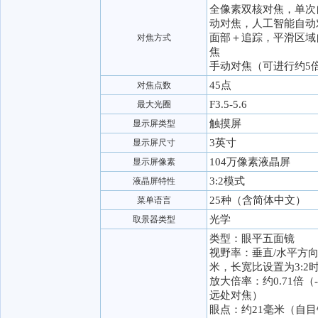
全像素双核对焦，单次
动对焦，人工智能自动
面部＋追踪，平滑区域
对焦方式
焦
手动对焦（可进行约5
45点
对焦点数
F3.5-5.6
最大光圈
触摸屏
显示屏类型
3英寸
显示屏尺寸
104万像素液晶屏
显示屏像素
3:2模式
液晶屏特性
25种（含简体中文）
菜单语言
光学
取景器类型
类型：眼平五面镜
视野率：垂直/水平方向
米，长宽比设置为3:2
放大倍率：约0.71倍（
远处对焦）
眼点：约21毫米（自目