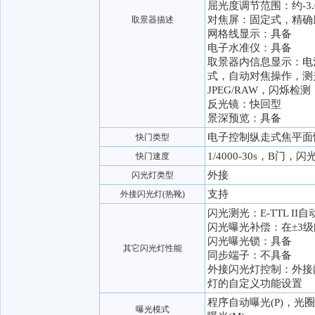
屈光度调节范围：约-3.0-
对焦屏：固定式，精确
取景器描述
网格线显示：具备
电子水准仪：具备
取景器内信息显示：电
式，自动对焦操作，测
JPEG/RAW，闪烁检
反光镜：快回型
景深预览：具备
电子控制纵走式焦平面
快门类型
1/4000-30s，B门，
快门速度
外接
闪光灯类型
支持
外接闪光灯(热靴)
闪光测光：E-TTL II
闪光曝光补偿：在±3级间
闪光曝光锁：具备
其它闪光灯性能
同步端子：不具备
外接闪光灯控制：外接
灯的自定义功能设置
程序自动曝光(P)，光圈
曝光模式