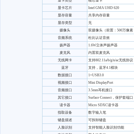
显卡类型
核芯显卡
显卡芯片
Intel GMA UHD 620
显存容量
共享内存容量
显存类型
无
摄像头
双摄像头（前置：500万像素
音频系统
杜比认证音效
扬声器
1.6W立体声扬声器
麦克风
内置双麦克风
无线网卡
支持802.11a/b/g/n/ac无线协议
蓝牙
支持，蓝牙4.1模块
数据接口
1×USB3.0
视频接口
Mini DisplayPort
音频接口
3.5mm耳机接口
其它接口
Surface Connect，保护套端口
读卡器
Micro SDXC读卡器
指取设备
数字输入笔
键盘描述
可拆卸键盘
人脸识别
支持智能人脸识别功能