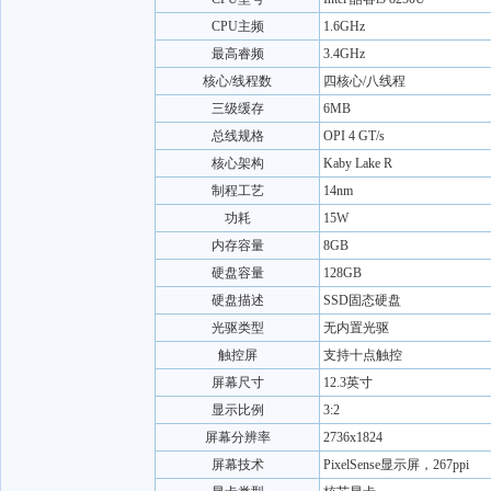
CPU主频
1.6GHz
最高睿频
3.4GHz
核心/线程数
四核心/八线程
三级缓存
6MB
总线规格
OPI 4 GT/s
核心架构
Kaby Lake R
制程工艺
14nm
功耗
15W
内存容量
8GB
硬盘容量
128GB
硬盘描述
SSD固态硬盘
光驱类型
无内置光驱
触控屏
支持十点触控
屏幕尺寸
12.3英寸
显示比例
3:2
屏幕分辨率
2736x1824
屏幕技术
PixelSense显示屏，267ppi