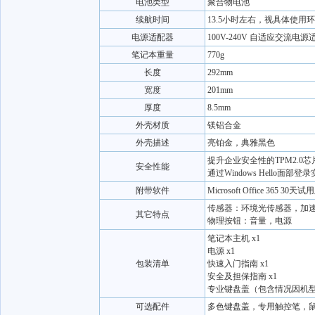
电池类型
聚合物电池
续航时间
13.5小时左右，视具体使用
电源适配器
100V-240V 自适应交流电源
笔记本重量
770g
长度
292mm
宽度
201mm
厚度
8.5mm
外壳材质
镁铝合金
外壳描述
亮铂金，典雅黑色
提升企业安全性的TPM2.0芯
安全性能
通过Windows Hello面部
附带软件
Microsoft Office 365 30天试
传感器：环境光传感器，加
其它特点
物理按钮：音量，电源
笔记本主机 x1
电源 x1
包装清单
快速入门指南 x1
安全及担保指南 x1
专业键盘盖（包含情况因机型而
可选配件
多色键盘盖，专用触控笔，