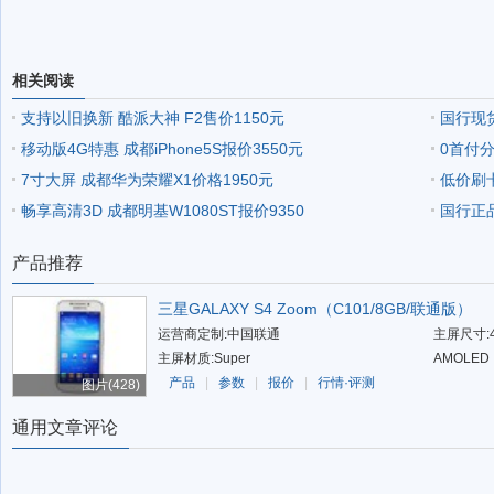
相关阅读
支持以旧换新 酷派大神 F2售价1150元
国行现货
移动版4G特惠 成都iPhone5S报价3550元
0首付分期
7寸大屏 成都华为荣耀X1价格1950元
低价刷卡
畅享高清3D 成都明基W1080ST报价9350
国行正品
产品推荐
三星GALAXY S4 Zoom（C101/8GB/联通版）
运营商定制:中国联通
主屏尺寸:
主屏材质:Super
AMOLED
产品
|
参数
|
报价
|
行情·评测
图片(428)
通用文章评论