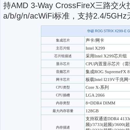
持AMD 3-Way CrossFireX三路
a/b/g/n/acWiFi标准，支持2.4/
华硕 ROG STRIX X299-E G
声卡/网卡
集成芯片
Intel X299
主芯片组
采用Intel X299芯片组
芯片组描述
CPU内置显示芯片（需
显示芯片
集成ROG SupremeF
音频芯片
板载Intel I219V千兆网
网卡芯片
Core X-系列
CPU类型
LGA 2066
CPU插槽
8×DDR4 DIMM
内存类型
128GB
最大内存容量
支持双通道DDR4 4133(超
频)/3733(超频)/3600(超
内存描述