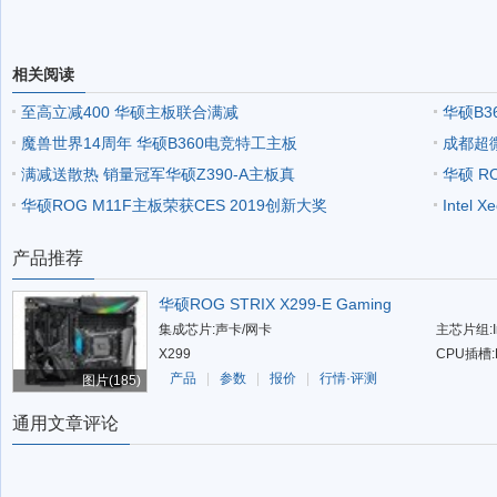
相关阅读
至高立减400 华硕主板联合满减
华硕B
魔兽世界14周年 华硕B360电竞特工主板
成都超微
满减送散热 销量冠军华硕Z390-A主板真
华硕 RO
华硕ROG M11F主板荣获CES 2019创新大奖
Intel 
产品推荐
华硕ROG STRIX X299-E Gaming
集成芯片:声卡/网卡
主芯片组:In
X299
CPU插槽:
产品
|
参数
|
报价
|
行情·评测
图片(185)
通用文章评论