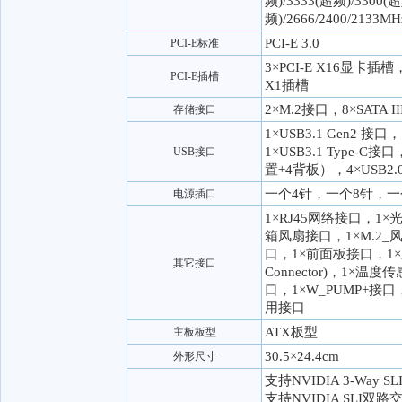
频)/3333(超频)/3300(超
频)/2666/2400/2133
PCI-E 3.0
PCI-E标准
3×PCI-E X16显卡插槽，
PCI-E插槽
X1插槽
2×M.2接口，8×SATA I
存储接口
1×USB3.1 Gen2 接口，
1×USB3.1 Type-C接
USB接口
置+4背板），4×USB2
一个4针，一个8针，一
电源插口
1×RJ45网络接口，1
箱风扇接口，1×M.2_
口，1×前面板接口，1×
其它接口
Connector)，1×温
口，1×W_PUMP+接口
用接口
ATX板型
主板板型
30.5×24.4cm
外形尺寸
支持NVIDIA 3-Way 
支持NVIDIA SLI双