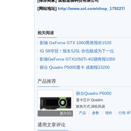
[推荐商家] 成都道御科技有限公司
[网站地址]
http://www.zol.com/shop_179227/
相关阅读
影驰 GeForce GTX 1060黑将报价1520
IG S8夺冠！报名SJSL 你也能成为下一位
影驰GeForce GTX1050Ti-4G骁将报1050
丽台 Quadro P5000显卡 成都报13200
产品推荐
丽台Quadro P5000
显卡芯片:Quadro
散热方式:涡轮风扇
产品
|
参数
|
报价
|
行情·评
图片(5)
通用文章评论