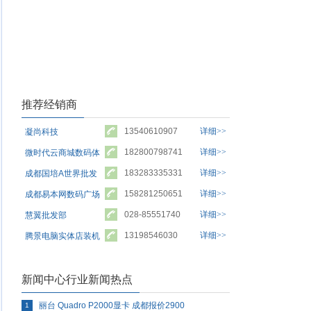
推荐经销商
13540610907
详细>>
凝尚科技
0
182800798741
详细>>
微时代云商城数码体
验中心
183283335331
详细>>
成都国培A世界批发
总店
158281250651
详细>>
成都易本网数码广场
批发部
028-85551740
详细>>
慧翼批发部
13198546030
详细>>
腾景电脑实体店装机
0
批发
新闻中心行业新闻热点
丽台 Quadro P2000显卡 成都报价2900
1