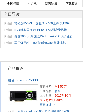
全国行情
小游戏
玩家论坛
下载频道
今日导读
[行情]
轻松超850MHz 影驰GTX460上将 仅1299
[行情]
叫板玩家国度 精英P55H-AK到货受热捧
[行情]
突围2000大关 索爱Walkman995C顶级音质
[行情]
军工级用料！ 华硕超豪华X58登陆成都
产品推荐
丽台Quadro P5000
商家报价：
￥1.57万
厂商品牌：
丽台
上市时间：
2017年10月
显卡芯片:Quadro
查看详细>>
[行情]
丽台 Quadro P5000显卡 成都报13200