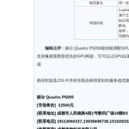
电话备注
周一至周五
Lea
属于正
如出现
详细内容
解决。
故障；
范围内
编辑点评
：丽台 Quadro P5000能动能调
支持像素级图形优先的GPU构架，它可以让GPU
成
购买时提及ZOL中关村在线会获得更好的服务或优
丽台 Quadro P5000
[市场售价] 12500元
[联系地址] 成都市人民南路4段1号数码广场18楼B3
[联系电话] 18113060157,13036696736,15102833