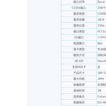
核心代号
Pascal
CUDA核心
2560个
显存类型
GDDR
显存容量
16GB
显存位宽
256bit
接口类型
PCI Ex
I/O接口
1×DVI
电源接口
8pin
显卡类型
专业级
散热方式
涡轮风
3D API
Direct
支持HDCP
是
产品尺寸
280×1
最大功耗
180W
保修政策
全国联
质保时间
3年
质保备注
Gefo
客服电话
021-64