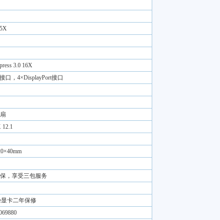
5X
press 3.0 16X
接口，4×DisplayPort接口
扇
X 12.1
20×40mm
保，享受三包服务
rce显卡二年保修
069880