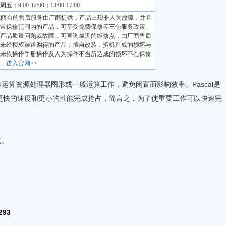
：9:00-12:00；13:00-17:00
dtek丽台的售后服务由厂商提供，产品出现非人为故障，并且
常保修范围内的产品，可享受免费保修等三包服务政策。
产品质量问题或故障，可查询最近的维修点，由厂商售后
未经授权渠道购得的产品；擅自改装，拆机造成的损坏与
未依操作手册操作及人为操作不当所造成的损坏不在保修
。
进入官网>>
配GPU运算资源处理器图形或一般运算工作，避免闲置而影响效率。Pascal是
以更快的速度和更小的性能完成抢占，简言之，为了使重要工作可以快速完
惠。
293