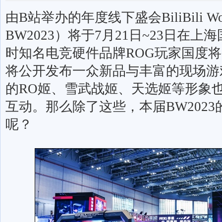
由
B
站举办的年度线下盛会
BiliBili W
BW2023
）将于
7
月
21
日
~23
日在上海
时知名电竞硬件品牌
ROG
玩家国度将
将公开发布一众新品与丰富的现场游
的
RO
姬、雪武战姬、天选姬等形象
互动。那么除了这些，本届
BW2023
呢？