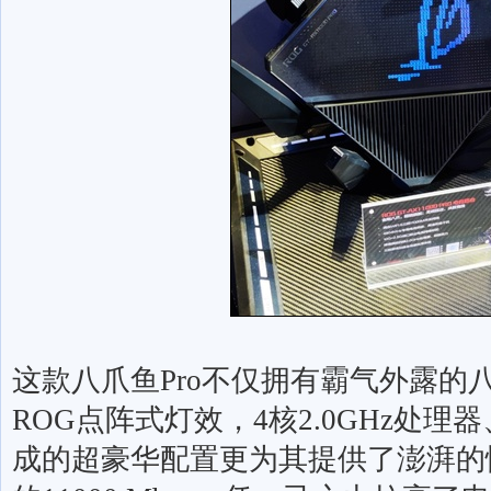
这款八爪鱼
Pro
不仅拥有霸气外露的
ROG
点阵式灯效，
4
核
2.0GHz
处理器
成的超豪华配置更为其提供了澎湃的