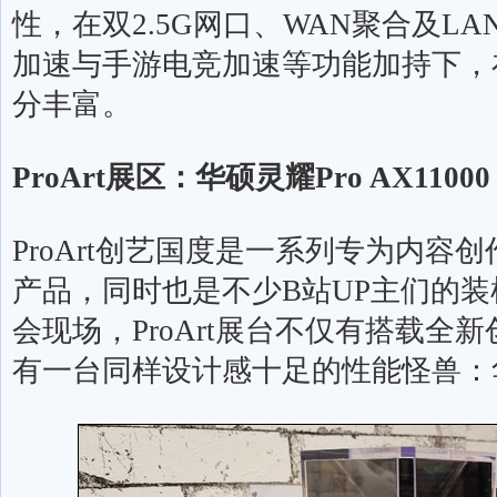
性，在双
2.5G
网口、
WAN
聚合及
LA
加速与手游电竞加速等功能加持下，
分丰富。
ProArt
展区：华硕灵耀
Pro AX11000
ProArt
创艺国度是一系列专为内容创
产品，同时也是不少
B
站
UP
主们的装
会现场，
ProArt
展台不仅有搭载全新
有一台同样设计感十足的性能怪兽：