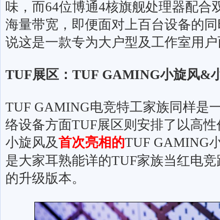
味，而
64
位博通
4
核旗舰处理器配合
海量带宽，即便面对上百台设备的同
说这是一款专为大户型及工作室用户
TUF
展区：
TUF GAMING
小旋风
&
TUF GAMING
电竞特工家族同样是
络设备方面
TUF
展区则安排了以高性
小旋风及
首次亮相的
TUF GAMING
是大家耳熟能详的
TUF
家族当红电竞
的升级版本。