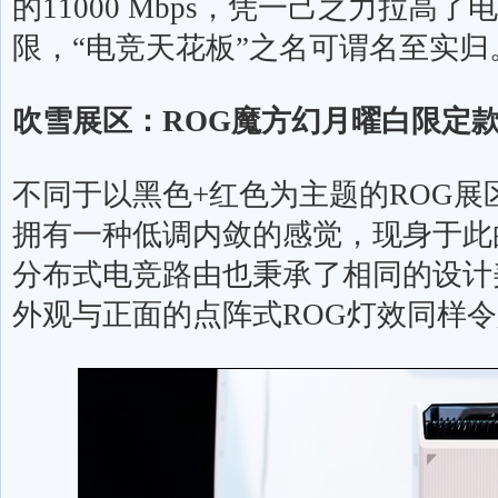
的
11000 Mbps
，凭一己之力拉高了电
限，“电竞天花板”之名可谓名至实归
吹雪展区：
ROG
魔方幻月曜白限定
不同于以黑色
+
红色为主题的
ROG
展
拥有一种低调内敛的感觉，现身于此
分布式电竞路由也秉承了相同的设计
外观与正面的点阵式
ROG
灯效同样令