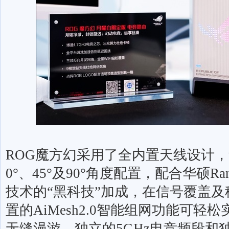
ROG
魔方幻采用了全内置天线设计，
0°
、
45°
及
90°
角度配置，配合华硕
Ra
技术的“黑科技”加成，在信号覆盖
置的
AiMesh2.0
智能组网功能可轻松
无缝漫游，独立的
5GHz
电竞频段和