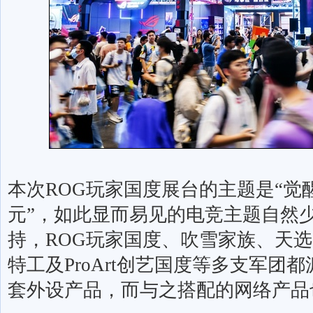
本次
ROG
玩家国度展台的主题是“觉
元”，如此显而易见的电竞主题自然
持，
ROG
玩家国度、吹雪家族、天选
特工及
ProArt
创艺国度等多支军团都
套外设产品，而与之搭配的网络产品