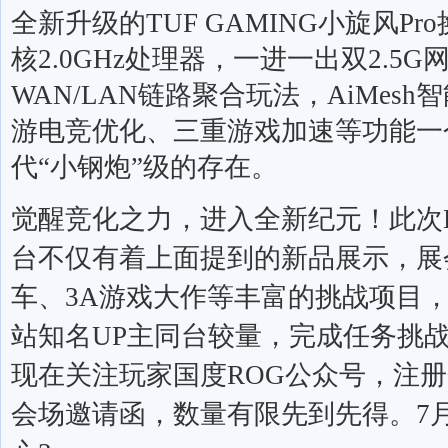
全新升级的
TUF GAMING
小旋风
Pro
核
2.0GHz
处理器，一进一出双
2.5G
WAN/LAN
链路聚合玩法，
AiMesh
智
游电竞优化、三重游戏加速等功能一
代“小钢炮”级的存在。
觉醒竞化之力，进入全新纪元！此次
台不仅有着上面提到的新品展示，展
车、
3A
游戏大作等丰富的挑战项目
站知名
UP
主同台较量，完成任务挑
现在关注玩家国度
ROG
公众号，注册
会场邀请函，数量有限先到先得。
7