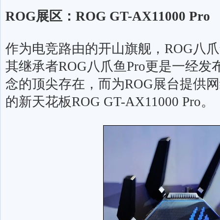
ROG
展区：
ROG GT-AX11000 Pro
作为电竞路由的开山旗舰，
ROG
八爪
其继承者
ROG
八爪鱼
Pro
更是一经发
念的顶尖存在，而为
ROG
展台提供网
的新天花板
ROG GT-AX11000 Pro
。