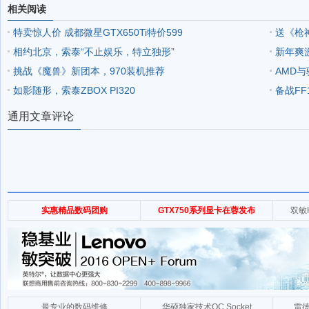
相关阅读
特卖惊人价 成都微星GTX650Ti特价599
送《枪神
相约北京，索泰“不止娱乐，特立独形”
新年爽游
挑战《魔兽》新团本，970装机推荐
AMD
如影随形，索泰ZBOX PI320
备战FF1
通用文章评论