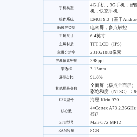
4G手机，3G手机，
手机类型
机，快充手机
EMUI 9.0（基于Androi
操作系统
电容屏，多点触控
触摸屏类型
6.4英寸
主屏尺寸
TFT LCD（IPS）
主屏材质
2310x1080像素
主屏分辨率
398ppi
屏幕像素密度
3.13mm
窄边框
91.8%
屏幕占比
全面屏（极点全面屏），
其他屏幕参数
彩饱和度（NTSC）：
海思 Kirin 970
CPU型号
4×Cortex A73 2.36GH
核心数
核i7
Mali-G72 MP12
GPU型号
8GB
RAM容量