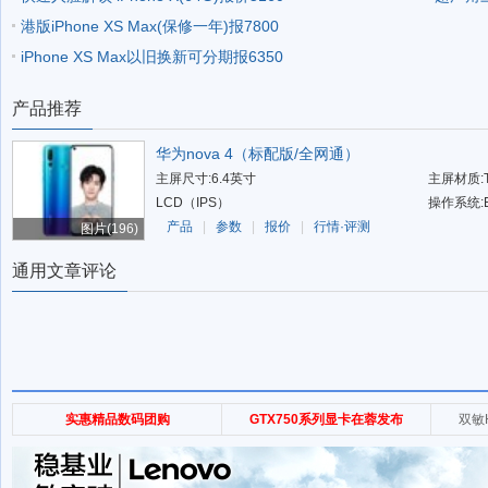
港版iPhone XS Max(保修一年)报7800
iPhone XS Max以旧换新可分期报6350
产品推荐
华为nova 4（标配版/全网通）
主屏尺寸:6.4英寸
主屏材质:T
LCD（IPS）
操作系统:E
产品
|
参数
|
报价
|
行情·评测
图片(196)
通用文章评论