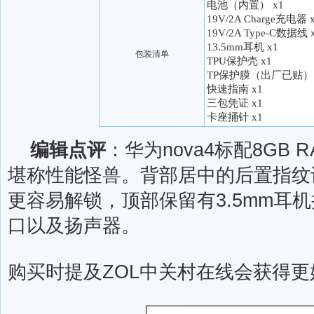
电池（内置） x1
19V/2A Charge充电器 
19V/2A Type-C数据线 
13.5mm耳机 x1
包装清单
TPU保护壳 x1
TP保护膜（出厂已贴） 
快速指南 x1
三包凭证 x1
卡座捅针 x1
编辑点评
：华为nova4标配8GB
堪称性能怪兽。背部居中的后置指纹
更容易解锁，顶部保留有3.5mm耳机
口以及扬声器。
购买时提及ZOL中关村在线会获得