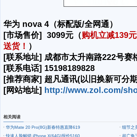
华为 nova 4（标配版/全网通）
[市场售价] 3099元（
购机立减139
送货！
）
[联系地址] 成都市太升南路222号赛格
[联系电话] 15198189828
[推荐商家] 超凡通讯(以旧换新可分期
[网站地址]
http://www.zol.com/sh
相关阅读
华为Mate 20 Pro(8G)新春特惠直降619
细节之美
快速人脸解锁 iPhone X(64G)报价5160
超广角三