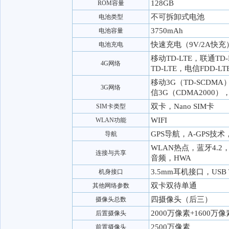
128GB
ROM容量
不可拆卸式电池
电池类型
3750mAh
电池容量
快速充电（9V/2A快
电池充电
移动TD-LTE，联通TD
4G网络
TD-LTE，电信FDD-LT
移动3G（TD-SCDM
3G网络
信3G（CDMA2000）
双卡，Nano SIM卡
SIM卡类型
WIFI
WLAN功能
GPS导航，A-GPS技
导航
WLAN热点，蓝牙4.2，B
连接与共享
音频，HWA
3.5mm耳机接口，USB 
机身接口
双卡双待单通
其他网络参数
四摄像头（后三）
摄像头总数
2000万像素+1600万像
后置摄像头
2500万像素
前置摄像头