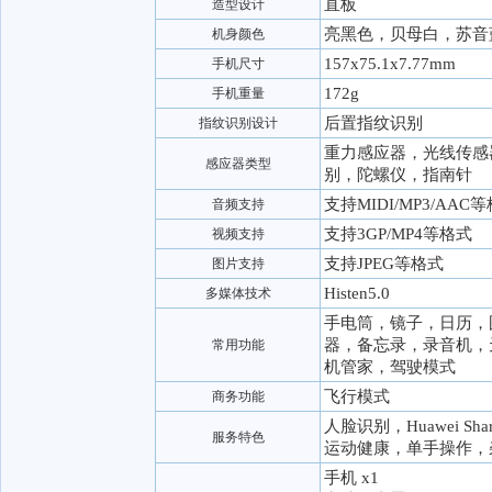
直板
造型设计
亮黑色，贝母白，苏音
机身颜色
157x75.1x7.77mm
手机尺寸
172g
手机重量
后置指纹识别
指纹识别设计
重力感应器，光线传感
感应器类型
别，陀螺仪，指南针
支持MIDI/MP3/AAC
音频支持
支持3GP/MP4等格式
视频支持
支持JPEG等格式
图片支持
Histen5.0
多媒体技术
手电筒，镜子，日历，
器，备忘录，录音机，
常用功能
机管家，驾驶模式
飞行模式
商务功能
人脸识别，Huawei 
服务特色
运动健康，单手操作，
手机 x1