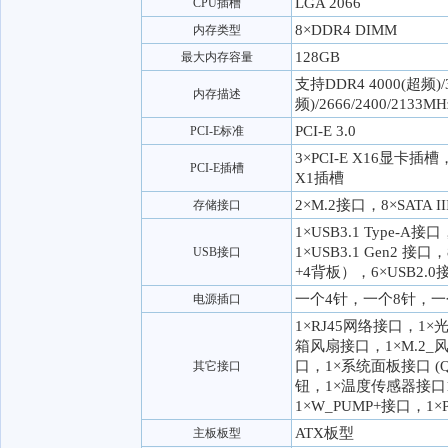
LGA 2066
CPU插槽
8×DDR4 DIMM
内存类型
128GB
最大内存容量
支持DDR4 4000(超频)/
内存描述
频)/2666/2400/2133
PCI-E 3.0
PCI-E标准
3×PCI-E X16显卡插槽，
PCI-E插槽
X1插槽
2×M.2接口，8×SATA I
存储接口
1×USB3.1 Type-A接口
1×USB3.1 Gen2 接口
USB接口
+4背板），6×USB2.
一个4针，一个8针，一
电源插口
1×RJ45网络接口，1
箱风扇接口，1×M.2_
口，1×系统面板接口 (Q-C
其它接口
钮，1×温度传感器接口1
1×W_PUMP+接口，1
ATX板型
主板板型