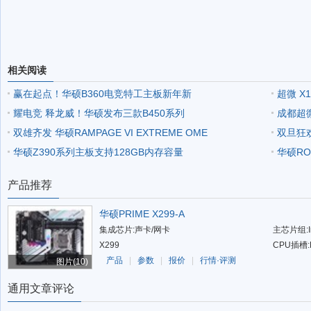
相关阅读
赢在起点！华硕B360电竞特工主板新年新
超微 X
耀电竞 释龙威！华硕发布三款B450系列
成都超微
双雄齐发 华硕RAMPAGE VI EXTREME OME
双旦狂
华硕Z390系列主板支持128GB内存容量
华硕ROG
产品推荐
华硕PRIME X299-A
集成芯片:声卡/网卡
主芯片组:In
X299
CPU插槽:
产品
|
参数
|
报价
|
行情·评测
图片(10)
通用文章评论