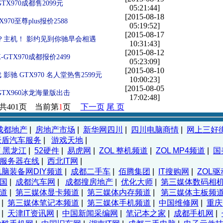
X970成都售2099元
05:21:44]
[2015-08-18
70至尊plus报价2588
05:19:52]
[2015-08-17
？主机！ 影约见到你驰早会相遇
10:31:43]
[2015-08-12
-GTX970成都报价2499
05:23:09]
[2015-08-10
驰 GTX970 名人堂热售2599元
10:00:23]
[2015-08-05
TX960冰龙海量版出击
17:02:48]
共401页 当前第
1
页
下一页
尾 页
成都地产
|
房地产市场
|
新华网四川
|
四川电脑商情
|
网上三好
豪盾汽车服务
|
游戏天地
|
T 黑龙江
|
52硬件
|
易虎网
|
ZOL 整机频道
|
ZOL MP4频道
|
国
服务器在线
|
西北IT网
|
电脑装备网DIY频道
|
成都二手车
|
佰腾集团
|
IT搜购网
|
ZOL驱
国
|
成都汽车网
|
成都搜房地产
|
优化大师
|
第三媒体数码相
道
|
第三媒体显卡频道
|
第三媒体内存频道
|
第三媒体主板频
|
第三媒体笔记本频道
|
第三媒体手机频道
|
中国维修网
|
重庆
|
天津IT资讯网
|
中国新闻采编网
|
笔记本之家
|
成都手机网
|