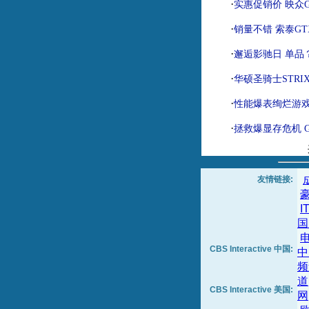
·
实惠促销价 映众GT
·
销量不错 索泰GTX9
·
邂逅影驰日 单品
·
华硕圣骑士STRIX
·
性能爆表绚烂游戏 影
·
拯救爆显存危机 G
友情链接:
I
国
CBS Interactive 中国:
中
频
道
CBS Interactive 美国:
网