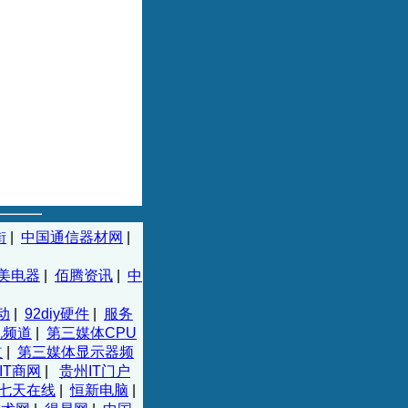
街
|
中国通信器材网
|
美电器
|
佰腾资讯
|
中
动
|
92diy硬件
|
服务
机频道
|
第三媒体CPU
道
|
第三媒体显示器频
IT商网
|
贵州IT门户
七天在线
|
恒新电脑
|