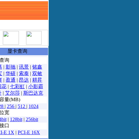
坛
显卡查询
查询
基
|
影驰
|
讯景
|
铭鑫
宝
|
华硕
|
索泰
|
双敏
祥
|
盈通
|
昂达
|
耕昇
阳花
|
七彩虹
|
小影霸
升
|
艾尔莎
|
斯巴达克
容量(MB)
28
|
256
|
512
|
1024
位宽
4bit
|
128bit
|
256bit
接口
I-E 1X
|
PCI-E 16X