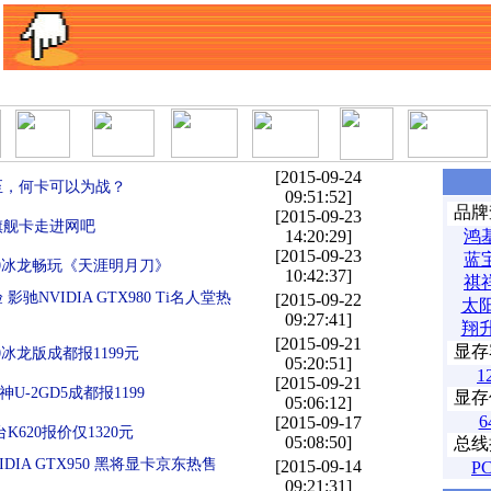
|
|
|
|
|
|
|
|
产品排行榜
产品库
经销商
二手
文章搜索
软件下载
ABAB小游戏
西域论
[2015-09-24
至，何卡可以为战？
09:51:52]
品牌
[2015-09-23
N旗舰卡走进网吧
14:20:29]
鸿
[2015-09-23
蓝
50冰龙畅玩《天涯明月刀》
10:42:37]
祺
驰NVIDIA GTX980 Ti名人堂热
[2015-09-22
太
09:27:41]
翔
[2015-09-21
显存
0冰龙版成都报1199元
05:20:51]
1
[2015-09-21
战神U-2GD5成都报1199
显存
05:06:12]
6
[2015-09-17
K620报价仅1320元
05:08:50]
总线
DIA GTX950 黑将显卡京东热售
[2015-09-14
PC
09:21:31]