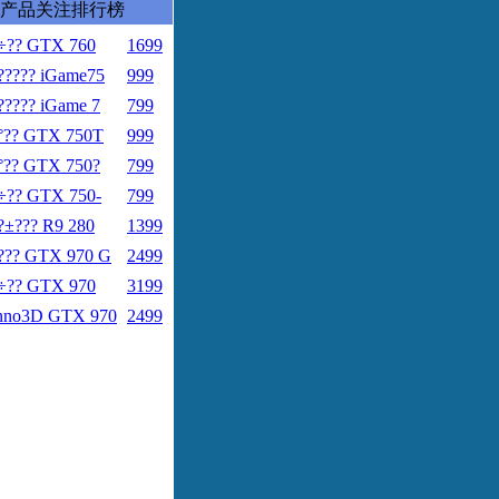
产品关注排行榜
÷?? GTX 760
1699
????? iGame75
999
????? iGame 7
799
°?? GTX 750T
999
°?? GTX 750?
799
÷?? GTX 750-
799
?±??? R9 280
1399
??? GTX 970 G
2499
÷?? GTX 970
3199
nno3D GTX 970
2499