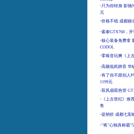
·
只为你转身 影驰NVI
元
·
价格不错 成都丽台K
·
索泰GTX760，开
·
核心装备免费拿 影驰
CODOL
·
零噪音玩爽《上古
·
高频低耗静音 华硕
·
有了你不跟别人约 
1199元
·
双风扇双热管 GT
·
《上古世纪》推荐
售
·
促销价 成都七彩虹iG
·
“将”心独具称霸“