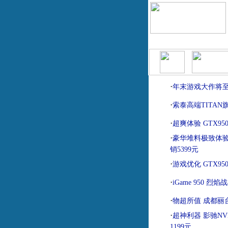
|
|
首页
报价查询
模拟攒机
·
年末游戏大作将
·
索泰高端TITA
·
超爽体验 GTX9
·
豪华堆料极致体验 影
销5399元
·
游戏优化 GTX95
·
iGame 950 烈焰
·
物超所值 成都丽台
·
超神利器 影驰NVI
1199元