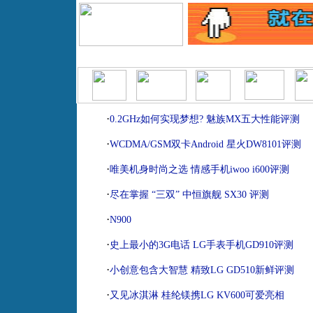
|
|
|
|
|
|
首页
报价查询
模拟攒机
产品排行榜
产品库
经销商
二
·
0.2GHz如何实现梦想? 魅族MX五大性能评测
·
WCDMA/GSM双卡Android 星火DW8101评测
·
唯美机身时尚之选 情感手机iwoo i600评测
·
尽在掌握 “三双” 中恒旗舰 SX30 评测
·
N900
·
史上最小的3G电话 LG手表手机GD910评测
·
小创意包含大智慧 精致LG GD510新鲜评测
·
又见冰淇淋 桂纶镁携LG KV600可爱亮相