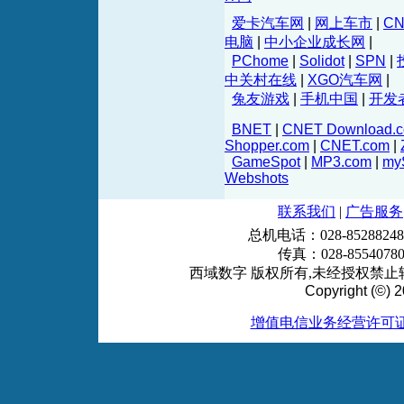
爱卡汽车网
|
网上车市
|
C
电脑
|
中小企业成长网
|
PChome
|
Solidot
|
SPN
|
中关村在线
|
XGO汽车网
|
兔友游戏
|
手机中国
|
开发
BNET
|
CNET Download.
Shopper.com
|
CNET.com
|
GameSpot
|
MP3.com
|
my
Webshots
联系我们
|
广告服务
总机电话：028-85288248
传真：028-855407
西域数字 版权所有,未经授权禁止转
Copyright (©) 2
增值电信业务经营许可证 川B