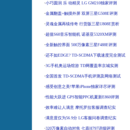
·
小巧圆润 乐 动精灵 LG GM210独家评测
·
金属翻盖+触摸外屏 双屏三星G508E评测
·
灵魂金属再续传奇 行货版三星U808E赏析
·
超值S60音乐智能机 诺基亚5320XM评测
·
全新触控界面 500万像素三星F488E评测
·
还不如EDGE? TD-SCDMA下载速度完全测试
·
3G手机奥运场馆游 TD网覆盖率京城实测
·
全国首发 TD-SCDMA手机评测及网络测试
·
感受创意之美!苹果iPhone独家详尽评测
·
性能大跃进 GPS智能PPC机夏新E860评测
·
效率难让人满意 摩托罗拉客服调查纪实
·
满意度仅为56.9分 LG客服问卷调查纪实
·
320万像素自动对焦 七喜H797详细评测