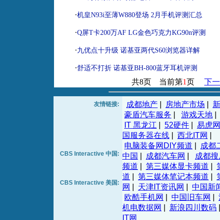
·
机皇N93i至薄W880登场 2月手机评测汇总
·
Q屏T卡200万AF LG金色巧克力KG90n评测
·
九优点十升级 诺基亚两代S60浏览器详解
·
舒适不打折 诺基亚BH-800蓝牙耳机评测
共8页 当前第
1
页
下一
成都地产
|
房地产市场
|
友情链接:
豪盾汽车服务
|
游戏天地
|
IT 黑龙江
|
52硬件
|
易虎
国服务器在线
|
西北IT网
|
电脑装备网DIY频道
|
成都
CBS Interactive 中国:
中国
|
成都汽车网
|
成都搜
频道
|
第三媒体显卡频道
|
道
|
第三媒体笔记本频道
|
CBS Interactive 美国:
网
|
天津IT资讯网
|
中国新
欧酷手机网
|
中国旧车网
|
机电数据网
|
新浪四川数码
IT网