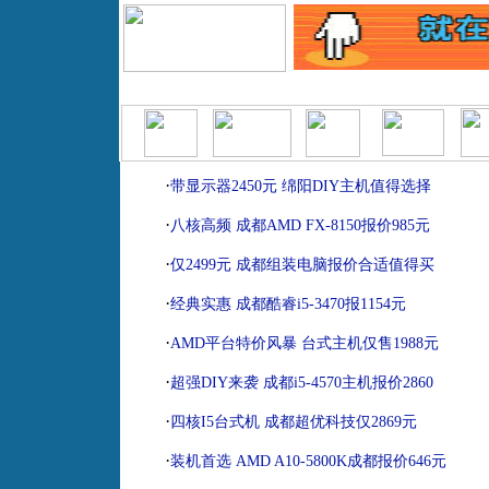
|
|
|
|
|
|
首页
报价查询
模拟攒机
产品排行榜
产品库
经销商
二
·
带显示器2450元 绵阳DIY主机值得选择
·
八核高频 成都AMD FX-8150报价985元
·
仅2499元 成都组装电脑报价合适值得买
·
经典实惠 成都酷睿i5-3470报1154元
·
AMD平台特价风暴 台式主机仅售1988元
·
超强DIY来袭 成都i5-4570主机报价2860
·
四核I5台式机 成都超优科技仅2869元
·
装机首选 AMD A10-5800K成都报价646元