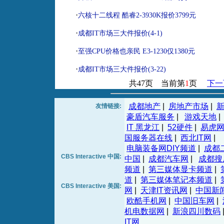
·
六核十二线程 酷睿2-3930K报价3799元
·
成都IT市场三大件报价(4-1)
·
至强CPU价格也亲民 E3-1230仅1380元
·
成都IT市场三大件报价(3-22)
共47页 当前第
1
页
下一
成都地产
|
房地产市场
|
友情链接:
豪盾汽车服务
|
游戏天地
|
IT 黑龙江
|
52硬件
|
易虎
国服务器在线
|
西北IT网
|
电脑装备网DIY频道
|
成都
CBS Interactive 中国:
中国
|
成都汽车网
|
成都搜
频道
|
第三媒体显卡频道
|
道
|
第三媒体笔记本频道
|
CBS Interactive 美国:
网
|
天津IT资讯网
|
中国新
欧酷手机网
|
中国旧车网
|
机电数据网
|
新浪四川数码
IT网