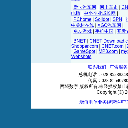
爱卡汽车网
|
网上车市
|
C
电脑
|
中小企业成长网
|
PChome
|
Solidot
|
SPN
|
中关村在线
|
XGO汽车网
|
兔友游戏
|
手机中国
|
开发
BNET
|
CNET Download.
Shopper.com
|
CNET.com
|
GameSpot
|
MP3.com
|
my
Webshots
联系我们
|
广告服务
总机电话：028-85288248
传真：028-855407
西域数字 版权所有,未经授权禁止转
Copyright (©) 2
增值电信业务经营许可证 川B