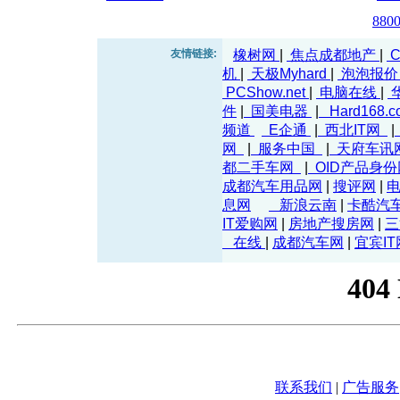
880
友情链接:
橡树网
|
焦点成都地产
|
C
机
|
天极Myhard
|
泡泡报
PCShow.net
|
电脑在线
|
件
|
国美电器
|
Hard168.
频道
E企通
|
西北IT网
|
网
|
服务中国
|
天府车讯
都二手车网
|
OID产品身
成都汽车用品网
|
搜评网
|
电
息网
新浪云南
|
卡酷汽
IT爱购网
|
房地产搜房网
|
三
在线
|
成都汽车网
|
宜宾IT
联系我们
|
广告服务