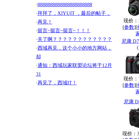
·
8888888888888888888888
·
拜拜了，XIYUIT ，最后的帖子，
现价：31
·
再见！
[
参数
][
·
留言~留言~留言~！！！
·
关了啊？？？？？？？？？？？？
尼康 D7
(
·
西域再见，这个小小的地方网站，
却
·
通知：西域玩家联盟论坛将于12月
31
现价：73
·
再见了，西域IT！
[
参数
][
尼康 D
现价：37