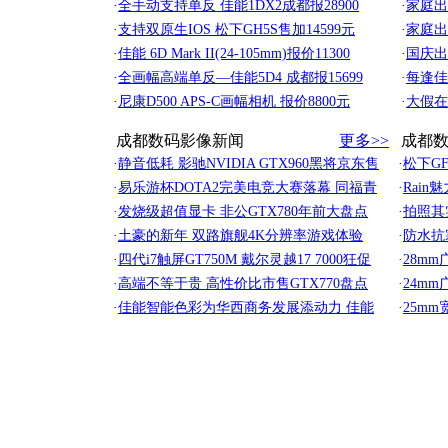
·
全手动支持单反 佳能1DX2成都报28900
·
家庭出
·
支持双原生IOS 松下GH5S售加14599元
·
家庭出
·
佳能 6D Mark II(24-105mm)报价11300
·
国庆出
·
全画幅高端单反—佳能5D4 成都报15699
·
每逢佳
·
尼康D500 APS-C画幅相机 报价8800元
·
大假在
成都数码影像新闻
更多>>
成都
·
静音低耗 影驰NVIDIA GTX960黑将京东售
·
松下GF
·
易乐游杯DOTA2完美电竞大赛落幕 同福青
·
Rain
·
发烧级超值显卡 非公GTX780年前大盘点
·
拍照其
·
土豪的新年 双路旗舰4K分辨率游戏体验
·
防水抗
·
四代i7触屏GT750M 戴尔灵越17 7000狂促
·
28m
·
高端不等于贵 高性价比市售GTX770盘点
·
24m
·
佳能智能色彩为华西商务发展添动力 佳能
·
25m