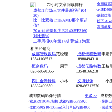
·
全画幅高端
72小时文章阅读排行
·
尼康D500
成都IT市场三大件最新报价(04-
30)
·
成都佳能 6
比一比双核 Intel/AMD那个更超
·
松下 AG
值?
·
高清单反 
70元到底差多少 E2140与E2160
对比测试
二手周报06年第17期 蓉城IT淘宝
相关经销商
·
成都智欣数码
范经理
·
成都锦程数码
李宏
13541108513
18980494310
·
恒余数码
周于
·
成都亿路特数
王黎
028-68591355
13548166218
·
四川金泽锋科
小林
·
义博影像
小
18382490659
028-86313570
成都数码影像行情
更多>>
成都
·
索尼RX100M6相机 成都报价仅7950元
·
暑期出
·
佳能750D(18-135mm)入门单反报价4850
·
感受末