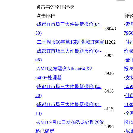
点击与评论排行榜
点击排行
评
·
成都IT市场三大件最新报价(04-
·
索尼
36043
30)
795
·
二手周报06年第16期 蓉城IT淘宝
11262
·
佳能
·
成都IT市场三大件最新报价(04-
价48
8994
06)
·
全
·
AMD发布黑盒Athlon64 X2
报28
8936
6400+处理器
·
支持
·
成都IT市场三大件最新报价(04-
145
8418
20)
·
佳能
·
成都IT市场三大件最新报价(04-
113
8115
13)
·
全
·
AMD 9月10日发布皓龙处理器价
报15
5996
格已确定
·
尼康