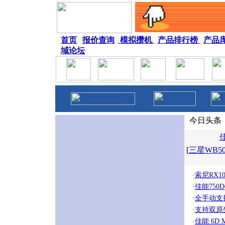
首页
|
报价查询
|
模拟攒机
|
产品排行榜
|
产品
域论坛
今日头条
佳
[
三星WB50
·
索尼RX1
·
佳能750D
·
全手动支持
·
支持双原生
·
佳能 6D M