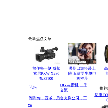
最新焦点文章
留住每一刻 成都
暑期出游轻装上
高
索尼PXW-X280
阵 五款学生单电
能
报32100
机推荐
DIY与攒机
二手
论坛
推荐
交流
尼康 D3
·
谢谢你，西域，后台支撑公司，工
(
作