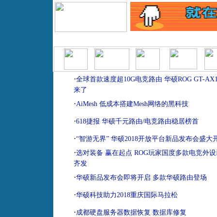
|
|
|
|
|
|
首页
报价查询
模拟攒机
产品排行榜
产品库
经销商
二
·
全球首款速度超10G电竞路由 华硕ROG GT-AX11
来了
·
AiMesh 低成本搭建Mesh网络的黑科技
·
618捷报 华硕千元路由/电竞路由稳居榜首
·
“智游无界” 华硕2018开放平台新品发布会盛大
·
选对装备 赢在起点 ROG玩家国度多款电竞外
齐发
·
华硕新品发布会即将开启 多款华硕路由登场
·
华硕科技助力2018重庆国际马拉松
·
成都硬盘服务器数据恢复 数据库修复