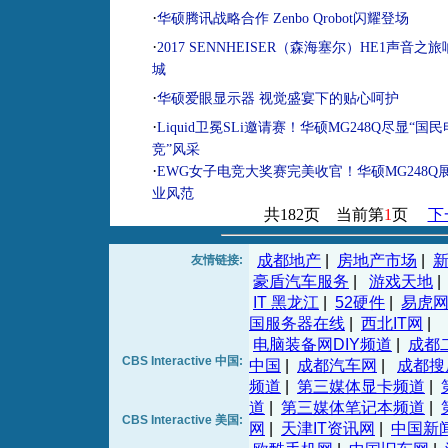
·
华硕腾讯战略合作 Zenbo Qrobot闪耀登场
·
2017 SENNHEISER（森海塞尔）HE1声音之
城
·
华硕爱眼显示器 视觉盛宴下的贴心呵护
·
Liquid卫冕SLi邀请赛！华硕MG248Q尽显“国民
竞”风采
·
EWG女子电竞大奖赛完美收官！华硕MG248Q
业风范
共182页 当前第
1
页
下
成都地产
|
房地产市场
|
友情链接:
豪盾汽车服务
|
游戏天地
|
IT 黑龙江
|
52硬件
|
易虎
国服务器在线
|
西北IT网
|
电脑装备网DIY频道
|
成都
CBS Interactive 中国:
中国
|
成都汽车网
|
成都搜
频道
|
第三媒体显卡频道
|
道
|
第三媒体笔记本频道
|
CBS Interactive 美国:
网
|
天津IT资讯网
|
中国新