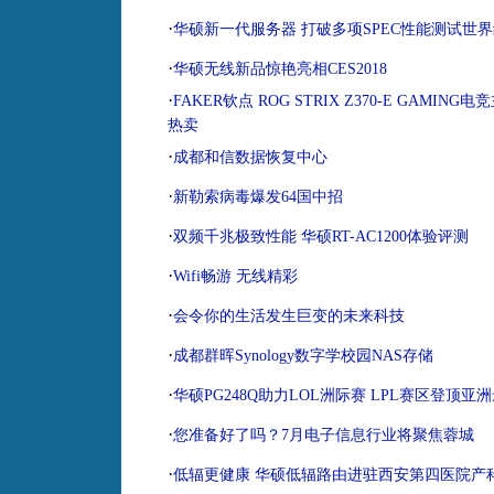
·
华硕新一代服务器 打破多项SPEC性能测试世
·
华硕无线新品惊艳亮相CES2018
·
FAKER钦点 ROG STRIX Z370-E GAMING电
热卖
·
成都和信数据恢复中心
·
新勒索病毒爆发64国中招
·
双频千兆极致性能 华硕RT-AC1200体验评测
·
Wifi畅游 无线精彩
·
会令你的生活发生巨变的未来科技
·
成都群晖Synology数字学校园NAS存储
·
华硕PG248Q助力LOL洲际赛 LPL赛区登顶亚
·
您准备好了吗？7月电子信息行业将聚焦蓉城
·
低辐更健康 华硕低辐路由进驻西安第四医院产