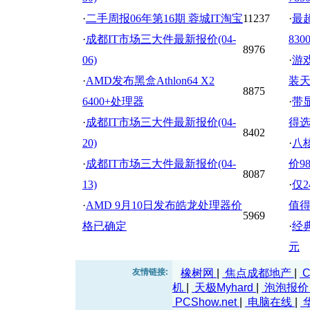
·
二手周报06年第16期 蓉城IT淘宝
11237
·
最超
·
成都IT市场三大件最新报价(04-
830
8976
06)
·
游戏
·
AMD发布黑盒Athlon64 X2
装
8875
6400+处理器
·
带显
·
成都IT市场三大件最新报价(04-
得
8402
20)
·
八核
·
成都IT市场三大件最新报价(04-
价9
8087
13)
·
仅
·
AMD 9月10日发布皓龙处理器价
值
5969
格已确定
·
经典
元
友情链接:
橡树网
|
焦点成都地产
|
C
机
|
天极Myhard
|
泡泡报
PCShow.net
|
电脑在线
|