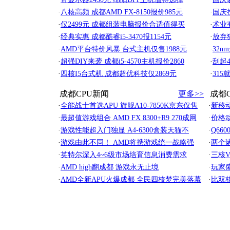
·
八核高频 成都AMD FX-8150报价985元
·
国庆
·
仅2499元 成都组装电脑报价合适值得买
·
术业
·
经典实惠 成都酷睿i5-3470报1154元
·
放弃
·
AMD平台特价风暴 台式主机仅售1988元
·
32n
·
超强DIY来袭 成都i5-4570主机报价2860
·
刮起
·
四核I5台式机 成都超优科技仅2869元
·
31
成都CPU新闻
更多>>
成都
·
全能战士首选APU 旗舰A10-7850K京东仅售
·
新移
·
最超值游戏组合 AMD FX 8300+R9 270成网
·
价格
·
游戏性能超入门独显 A4-6300盒装天猫不
·
Q66
·
游戏由此不同！ AMD将携游戏统一战略强
·
两个
·
英特尔深入4~6级市场培育信息消费需求
·
三核
·
AMD high翻成都 游戏永无止境
·
玩家盛
·
AMD全新APU火爆成都 全民四核梦完美落幕
·
比双核