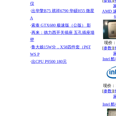
[
参数
][
仪
·
出华擎B75 祺祥6790 华硕H55 微星
AMD 速
6
A
·
索泰 GTX680 极速版（公版） 影
·
再来：德力西开关插座 五孔插座墙
壁
现价：7
·
鲁大娘15W分，X58四件套（P6T
[
参数
][
WS P
Intel 酷
·
出CPU P9500 180元
现价：12
[
参数
][
Intel 酷