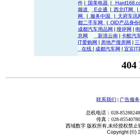
件
|
国美电器
|
Hard168.
频道
E企通
|
西北IT网
|
网
|
服务中国
|
天府车讯
都二手车网
|
OID产品身
成都汽车用品网
|
搜评网
|
电
息网
新浪云南
|
卡酷汽
IT爱购网
|
房地产搜房网
|
三
在线
|
成都汽车网
|
宜宾IT
联系我们
|
广告服务
总机电话：028-85288248
传真：028-855407
西域数字 版权所有,未经授权禁止转
Copyright (©) 