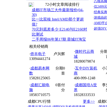
·
八核高频 
72小时文章阅读排行
·
仅249
成都IT市场三大件最新报价(04-
·
经典实惠 
30)
·
游戏由此
比一比双核 Intel/AMD那个更超
·
AMD平
值?
·
超强DIY
70元到底差多少 E2140与E2160对
比测试
二手周报06年第17期 蓉城IT淘宝
相关经销商
·
微时代云商
分期
·
侨丰电子
卢兴辉
城
13094441274
18280079874
·
成都易本网
分期0
·
互中DIY装机
小
数
首
商
15828125065
400-999-1248
·
成都汇能电
0首付
·
成都国培A世
李
脑
分
界
18583710575
18328333533
成都CPU行情
更多>>
成都
·
带显示器2450元 绵阳DIY主机值得选择
·
国庆