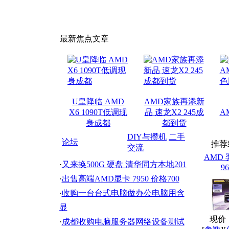
最新焦点文章
U皇降临 AMD
AMD家族再添新
X6 1090T低调现
品 速龙X2 245成
AM
身成都
都到货
DIY与攒机
二手
论坛
推荐
交流
AMD 
·
又来换500G 硬盘 清华同方本地201
96
·
出售高端AMD显卡 7950 价格700
·
收购一台台式电脑做办公电脑用含
显
现价：
·
成都收购电脑服务器网络设备测试