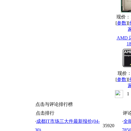
现价：14
[
参数
][
AMD 
18
现价：2
[
参数
][
1
点击与评论排行榜
点击排行
评
·
成都IT市场三大件最新报价(04-
·
全能
35920
30)
78