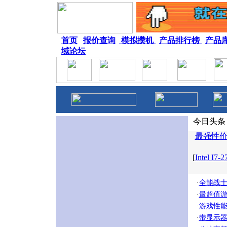
首页
|
报价查询
|
模拟攒机
|
产品排行榜
|
产品
域论坛
今日头条
最强性价比
[
Intel I
·
全能战士首
·
最超值游戏
·
游戏性能
·
带显示器