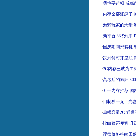
·
我也要超频 成都
·
内存全部涨疯了 
·
游戏玩家的天堂 
·
新平台即将到来 
·
国庆期间想装机 
·
跌到何时才是底 
·
2G内存已成为主
·
高考后的疯狂 50
·
五一内存推荐 国
·
自制独一无二光盘
·
单根容量2G 近
·
比白菜还便宜 升
·
硬盘价格持续回落 