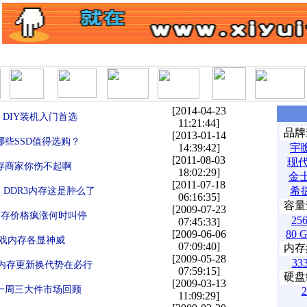
|
|
|
|
|
|
|
|
产品排行榜
产品库
经销商
二手
文章搜索
软件下载
ABAB小游戏
西域论
[2014-04-23
 DIY装机入门首选
11:21:44]
品牌
[2013-01-14
哪些SSD值得选购？
14:39:42]
宇
[2011-08-03
现
存商家你伤不起啊
18:02:29]
金
[2011-07-18
希
元 DDR3内存这是肿么了
06:16:35]
容量
[2009-07-23
3内存价格疯涨何时叫停
25
07:45:33]
[2009-06-06
80 
游戏内存各显神威
07:09:40]
内存
[2009-05-28
33
2 内存更新换代势在必行
07:59:15]
硬盘
[2009-03-13
一周三大件市场回顾
11:09:29]