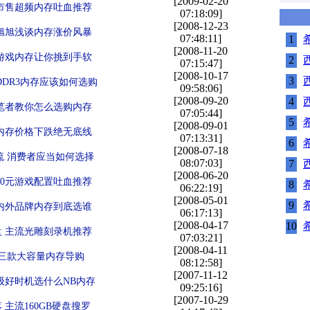
[2009-02-20
市售超频内存吐血推荐
07:18:09]
[2008-12-23
旭旭浅谈内存涨价风暴
07:48:11]
1
希
[2008-11-20
游戏内存让你挑到手软
2
07:15:47]
[2008-10-17
3
DDR3内存应该如何选购
09:58:06]
[2008-09-20
4
笔者教你怎么选购内存
07:05:44]
5
希
[2008-09-01
内存价格下跌绝无底线
07:13:31]
6
希
[2008-07-18
流 消费者应当如何选择
08:07:03]
7
[2008-06-20
00元游戏配置吐血推荐
8
希
06:22:19]
[2008-05-01
9
希
内外品牌内存到底选谁
06:17:13]
[2008-04-17
10
希
 主流光雕刻录机推荐
07:03:21]
[2008-04-11
期三款大容量内存导购
08:12:58]
[2007-11-12
级好时机选什么NB内存
09:25:16]
[2007-10-29
主流160GB硬盘搜罗