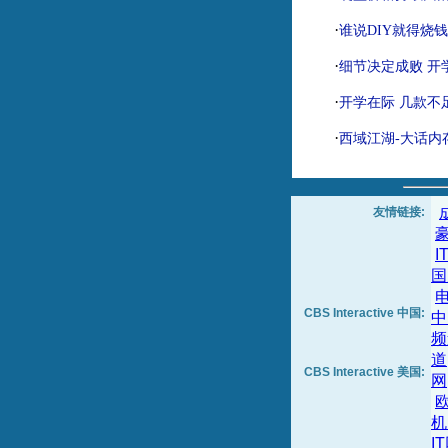
·
谁说DIY就得烧
·
细节决定成败 开
·
开学在际 几款不足
·
西域江湖-大话内
友情链接:
I
国
CBS Interactive 中国:
中
频
道
CBS Interactive 美国:
网
机
I