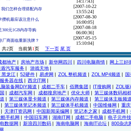
14:17:43]
[2007-10-22
钱 我们怎样合理搭配内存
13:55:24]
[2007-08-30
学攒机最应该注意什么
16:00:05]
[2007-08-18
300元1GB内存导购
06:00:36]
[2007-05-15
存厂商面临重新洗牌？
15:10:04]
共2页 当前第
1
页
下一页
尾 页
成都地产
|
房地产市场
|
新华网四川
|
四川电脑商情
|
网上三好
豪盾汽车服务
|
游戏天地
|
T 黑龙江
|
52硬件
|
易虎网
|
ZOL 整机频道
|
ZOL MP4频道
|
国
服务器在线
|
西北IT网
|
电脑装备网DIY频道
|
成都二手车
|
佰腾集团
|
IT搜购网
|
ZOL驱
国
|
成都汽车网
|
成都搜房地产
|
优化大师
|
第三媒体数码相
道
|
第三媒体显卡频道
|
第三媒体内存频道
|
第三媒体主板频
|
第三媒体笔记本频道
|
第三媒体手机频道
|
中国维修网
|
重庆
|
天津IT资讯网
|
中国新闻采编网
|
笔记本之家
|
成都手机网
|
欧酷手机网
|
中国旧车网
|
湖南IT网
|
成都二手电脑
|
电子元件
电数据网
|
新浪四川数码
|
海南电脑网
|
海南IT论坛
|
800杂志
T网