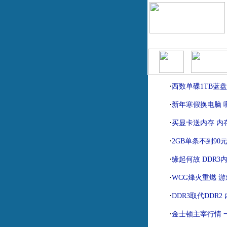
|
|
首页
报价查询
模拟攒机
·
西数单碟1TB蓝盘
·
新年寒假换电脑 
·
买显卡送内存 内
·
2GB单条不到90
·
缘起何故 DDR
·
WCG烽火重燃 
·
DDR3取代DDR
·
金士顿主宰行情 