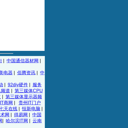
街
|
中国通信器材网
|
美电器
|
佰腾资讯
|
中
动
|
92diy硬件
|
服务
机频道
|
第三媒体CPU
道
|
第三媒体显示器频
IT商网
|
贵州IT门户
七天在线
|
恒新电脑
|
技术网
|
得易网
|
中国
网
|
哈尔滨IT网
|
云南