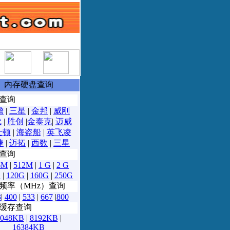
坛
内存硬盘查询
查询
瞻
|
三星
|
金邦
|
威刚
代
|
胜创
|
金泰克
|
迈威
士顿
|
海盗船
|
英飞凌
捷
|
迈拓
|
西数
|
三星
查询
6M
|
512M
|
1 G
|
2 G
G
|
120G
|
160G
|
250G
频率（MHz）查询
3
|
400
|
533
|
667
|
800
缓存查询
2048KB
|
8192KB
|
16384KB