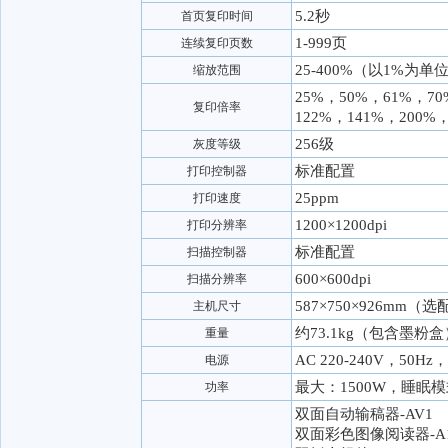
5.2秒
首页复印时间
1-999页
连续复印页数
25-400%（以1%为单
缩放范围
25%，50%，61%，70
复印倍率
122%，141%，200%，
256级
灰度等级
标准配置
打印控制器
25ppm
打印速度
1200×1200dpi
打印分辨率
标准配置
扫描控制器
600×600dpi
扫描分辨率
587×750×926mm
主机尺寸
约73.1kg（包含墨粉盒
重量
AC 220-240V，50Hz，
电源
最大：1500W，睡眠模
功率
双面自动输稿器-AV1
双面彩色图像阅读器-A