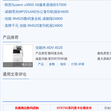
联想System x3850 X6服务器报价57000
成都理光MP2014AD办公复印机报价4600
佳能 IR4525数码复合机 成都报24800
直降千元 佳能 IR4525复印机报24800
产品推荐
佳能iR-ADV 4525
产品类型:数码复合机
颜色类型:
涵盖功能:复印/打印/扫描
最大原稿尺
产品
|
参数
|
报价
|
行情·评测
图片(3)
通用文章评论