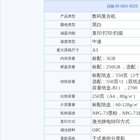
佳能 iR-ADV 4525
数码复合机
产品类型
黑白
颜色类型
复印/打印/扫描
涵盖功能
中速
速度类型
A3
最大原稿尺寸
标配：3GB
内存容量
标配：250GB ，选配：
硬盘容量
标配纸盒：550页（2
选配：550页×2（双纸盒
供纸容量
容量纸盒-B1），2700
250页（A4，80g/㎡）
出纸容量
标配纸盒：60-128g/㎡
介质重量
NPG-73墨粉，NPG-7
耗材描述
激光静电转印方式
复印方式
OPC
感光材料
干式单组分显影
显影系统