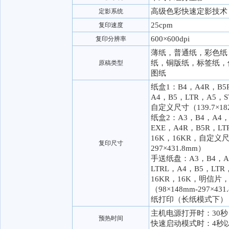
高级色彩快速定影技术
定影系统
25cpm
复印速度
600×600dpi
复印分辨率
薄纸，普通纸，彩色纸
纸，铜版纸，标签纸，
原稿类型
图纸
纸盒1：B4，A4R，B5
A4，B5，LTR，A5，S
自定义尺寸（139.7×182
纸盒2：A3，B4，A4，
EXE，A4R，B5R，LT
16K，16KR，自定义尺寸
复印尺寸
297×431.8mm）
手送纸盘：A3，B4，A
LTRL，A4，B5，LTR
16KR，16K，明信
（98×148mm-297×
纸打印（长纸模式下）
主机电源打开时：30秒
预热时间
快速启动模式时：4秒