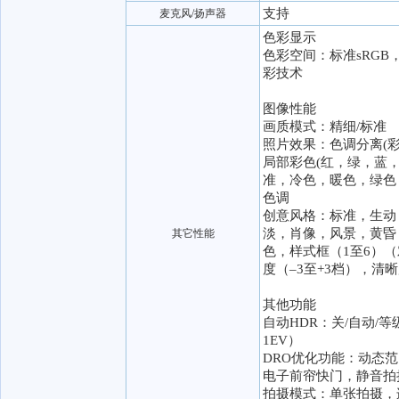
支持
麦克风/扬声器
色彩显示
色彩空间：标准sRGB，
彩技术
图像性能
画质模式：精细/标准
照片效果：色调分离(彩色
局部彩色(红，绿，蓝，
准，冷色，暖色，绿色，
色调
创意风格：标准，生动
淡，肖像，风景，黄昏
其它性能
色，样式框（1至6）（
度（–3至+3档），清晰
其他功能
自动HDR：关/自动/等级
1EV）
DRO优化功能：动态范围
电子前帘快门，静音拍
拍摄模式：单张拍摄，