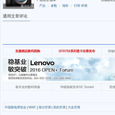
产品类型:微单
传感器类型:
产品
|
参数
|
报价
|
行情·评测
图片(17)
通用文章评论
中国家电博览会
|
MWC
|
海尔空调
|
美的空调
|
大金空调