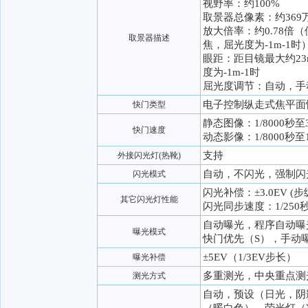
视野率：约100%
取景器总像素：约369
放大倍率：约0.78倍
取景器描述
焦，屈光度为-1m-1时
眼距：距目镜最大约23m
度为-1m-1时
屈光度调节：自动，手动
电子控制纵走式焦平面
快门类型
静态图像：1/8000秒至
快门速度
动态影像：1/8000秒至
支持
外接闪光灯(热靴)
自动，不闪光，强制闪
闪光模式
闪光补偿：±3.0EV (步级:
其它闪光灯性能
闪光同步速度：1/250
自动曝光，程序自动曝
曝光模式
快门优先（S），手动
±5EV（1/3EV步长）
曝光补偿
多重测光，中央重点测
测光方式
自动，预设（日光，阴