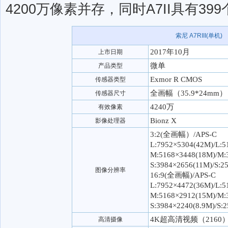
4200万像素并存，同时A7II具有3
索尼 A7RIII(单机)
2017年10月
上市日期
微单
产品类型
Exmor R CMOS
传感器类型
全画幅（35.9*24mm）
传感器尺寸
4240万
有效像素
Bionz X
影像处理器
3:2(全画幅）/APS-C
L:7952×5304(42M)/L:5
M:5168×3448(18M)/M:
S:3984×2656(11M)/S:2
图像分辨率
16:9(全画幅)/APS-C
L:7952×4472(36M)/L:5
M:5168×2912(15M)/M:
S:3984×2240(8.9M)/S:
4K超高清视频（2160
高清摄像