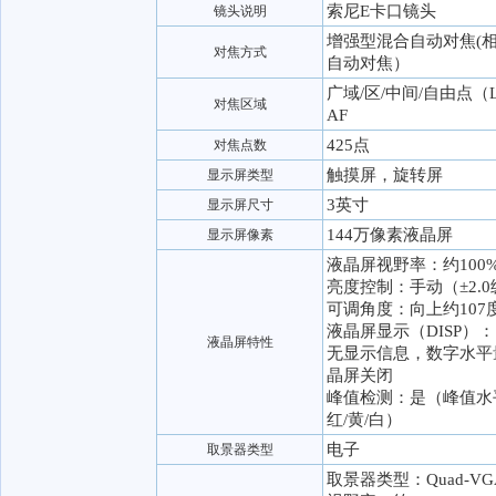
索尼E卡口镜头
镜头说明
增强型混合自动对焦(
对焦方式
自动对焦）
广域/区/中间/自由点（
对焦区域
AF
425点
对焦点数
触摸屏，旋转屏
显示屏类型
3英寸
显示屏尺寸
144万像素液晶屏
显示屏像素
液晶屏视野率：约100
亮度控制：手动（±2.
可调角度：向上约107
液晶屏显示（DISP）
液晶屏特性
无显示信息，数字水平
晶屏关闭
峰值检测：是（峰值水平
红/黄/白）
电子
取景器类型
取景器类型：Quad-VGA 