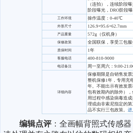
（连拍），连续阶段曝
阶段曝光，DRO阶段
操作温度：0-40℃
工作环境
126.9×95.6×62.7mm
外形尺寸
572g（仅机身）
产品重量
全国联保，享受三包服
保修政策
1年
质保时间
400-810-9000
客服电话
周一至周六：9:00-21:0
电话备注
保修期限是自销售发票
整机保修1年，专用充
年。不能出示有效发票
包有效期内的除外），
详细内容
用过程中感染病毒造成
理或由非索尼指定的第
品不实行三包政策。
进
编辑点评
：全画幅背照式传感器