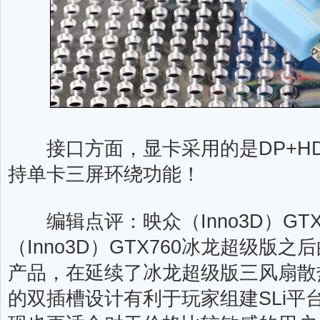
接口方面，显卡采用的是DP+HDM
持单卡三屏环绕功能！
编辑点评：映众（Inno3D）GTX
（Inno3D）GTX760冰龙超级版之
产品，在延续了冰龙超级版三风扇散
的双插槽设计有利于玩家组建SLi平