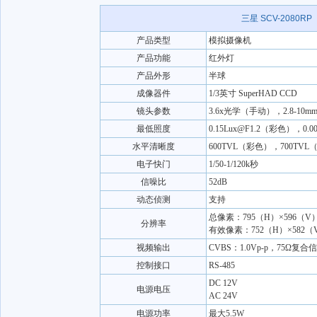
三星 SCV-2080RP
产品类型
模拟摄像机
产品功能
红外灯
产品外形
半球
成像器件
1/3英寸 SuperHAD CCD
镜头参数
3.6x光学（手动），2.8-10mm
最低照度
0.15Lux@F1.2（彩色），0.0
水平清晰度
600TVL（彩色），700TV
电子快门
1/50-1/120k秒
信噪比
52dB
动态侦测
支持
总像素：795（H）×596（V
分辨率
有效像素：752（H）×582（
视频输出
CVBS：1.0Vp-p，75Ω复合
控制接口
RS-485
DC 12V
电源电压
AC 24V
电源功率
最大5.5W