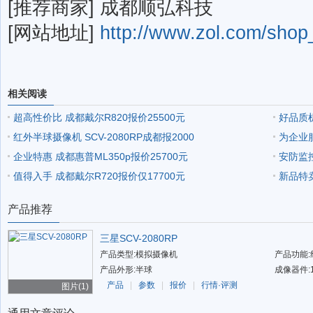
[推荐商家] 成都顺弘科技
[网站地址]
http://www.zol.com/shop
相关阅读
超高性价比 成都戴尔R820报价25500元
好品质机
红外半球摄像机 SCV-2080RP成都报2000
为企业服
企业特惠 成都惠普ML350p报价25700元
安防监控
值得入手 成都戴尔R720报价仅17700元
新品特卖
产品推荐
三星SCV-2080RP
产品类型:模拟摄像机
产品功能:
产品外形:半球
成像器件:
产品
|
参数
|
报价
|
行情·评测
图片(1)