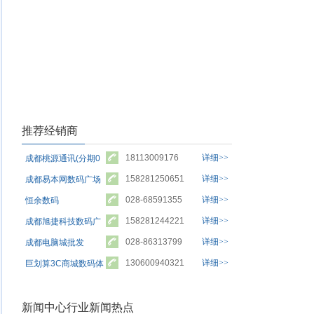
推荐经销商
18113009176
详细>>
成都桃源通讯(分期0
首付)
158281250651
详细>>
成都易本网数码广场
批发部
028-68591355
详细>>
恒余数码
158281244221
详细>>
成都旭捷科技数码广
场总店
028-86313799
详细>>
成都电脑城批发
130600940321
详细>>
巨划算3C商城数码体
验中心
新闻中心行业新闻热点