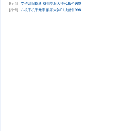
[行情]
支持以旧换新 成都酷派大神F1报价980
[行情]
八核手机千元享 酷派大神F1成都售998