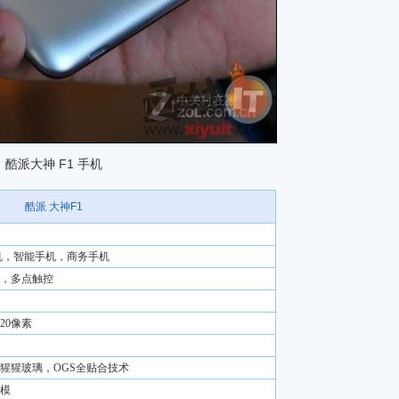
酷派大神 F1 手机
酷派 大神F1
机，智能手机，商务手机
，多点触控
720像素
猩猩玻璃，OGS全贴合技术
模