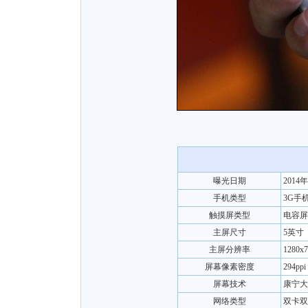
曝光日期
2014年
手机类型
3G手
触摸屏类型
电容屏
主屏尺寸
5英寸
主屏分辨率
1280x
屏幕像素密度
294ppi
屏幕技术
康宁大
网络类型
双卡双