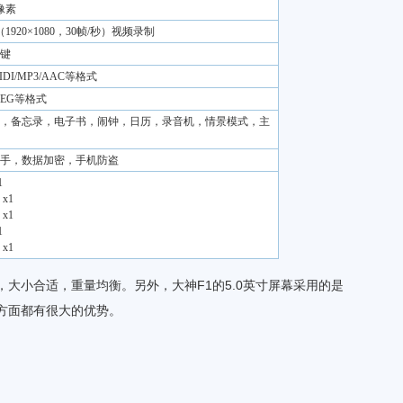
像素
p（1920×1080，30帧/秒）视频录制
键
DI/MP3/AAC等格式
PEG等格式
，备忘录，电子书，闹钟，日历，录音机，情景模式，主
手，数据加密，手机防盗
1
x1
x1
1
x1
，大小合适，重量均衡。另外，大神F1的5.0英寸屏幕采用的是
力方面都有很大的优势。