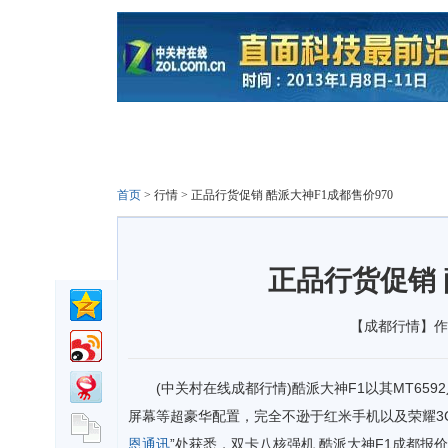
首页
>
行情
>
正品行货促销 酷派大神F1成都售价970
正品行货促销 
【成都行情】作者：
(中关村在线成都行情)酷派大神F1以其MT6592八核芯
屏幕等超豪华配置，完全不逊于红米手机以及荣耀3
恩通讯
”处获悉，双卡八核强机 酷派大神F1成都报