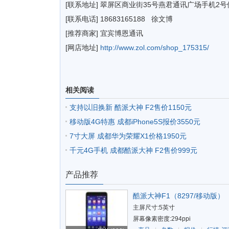
[联系地址] 翠屏区商业街35号燕君通讯广场手机2号
[联系电话] 18683165188 徐文博
[推荐商家] 宜宾博恩通讯
[网店地址]
http://www.zol.com/shop_175315/
相关阅读
支持以旧换新 酷派大神 F2售价1150元
移动版4G特惠 成都iPhone5S报价3550元
7寸大屏 成都华为荣耀X1价格1950元
千元4G手机 成都酷派大神 F2售价999元
产品推荐
酷派大神F1（8297/移动版）
主屏尺寸:5英寸
屏幕像素密度:294ppi