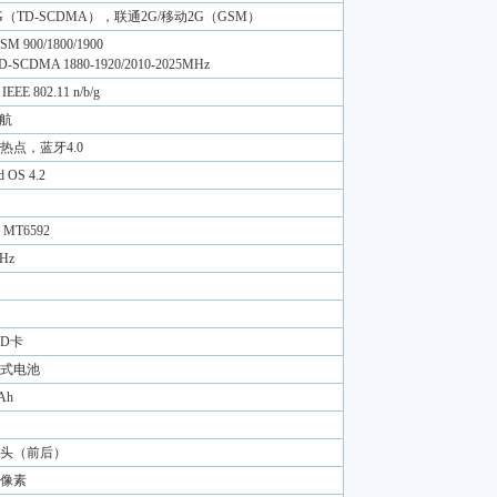
G（TD-SCDMA），联通2G/移动2G（GSM）
M 900/1800/1900
-SCDMA 1880-1920/2010-2025MHz
EEE 802.11 n/b/g
导航
N热点，蓝牙4.0
d OS 4.2
MT6592
Hz
SD卡
式电池
Ah
头（前后）
万像素