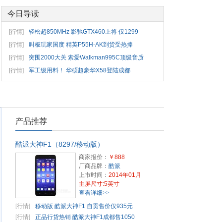
今日导读
[行情]
轻松超850MHz 影驰GTX460上将 仅1299
[行情]
叫板玩家国度 精英P55H-AK到货受热捧
[行情]
突围2000大关 索爱Walkman995C顶级音质
[行情]
军工级用料！ 华硕超豪华X58登陆成都
产品推荐
酷派大神F1（8297/移动版）
商家报价：
￥888
厂商品牌：
酷派
上市时间：
2014年01月
主屏尺寸:5英寸
查看详细>>
[行情]
移动版 酷派大神F1 自贡售价仅935元
[行情]
正品行货热销 酷派大神F1成都售1050