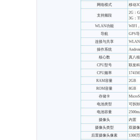
网络模式
移动3
2G：GS
支持频段
3G：TD
WLAN功能
WIFI，I
导航
GPS
连接与共享
WLA
操作系统
Androi
核心数
真八核
CPU型号
联发科 
CPU频率
1741M
RAM容量
2GB
ROM容量
8GB
存储卡
Micro
电池类型
可拆卸
电池容量
2500m
摄像头
内置
摄像头类型
双摄像
后置摄像头像素
1300