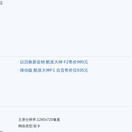
位
以旧换新促销 酷派大神 F2售价980元
移动版 酷派大神F1 自贡售价仅935元
主屏分辨率:1280x720像素
网络类型:双卡