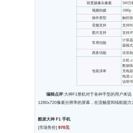
前置摄像头像素
500万
视频拍摄
1080
操作类型
触控按
音频支持
支持MI
图片支持
支持J
计算器
常用功能
题模式
商务功能
语音助
主机 x
数据线 
包装清单
充电器 
电池 x
说明书 
编辑点评
:大神F1整机对于各种手型的用户来说
1280x720像素分辨率的屏幕，在流畅度和续航能
酷派大神 F1 手机
[市场售价]
970元