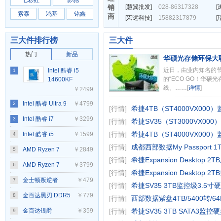
七彩虹
影驰
销
[
慧翼批发
]
028-86317328
[
索泰
鸿基
铭鑫
商
[
宏远科技
]
15882317879
[
三大件排行榜
三大件
热门
新品
华硕光存储环保大
近日，由业内知名的
Intel 酷睿 i5
1
的“ECO GO！华硕
14600KF
线。……[
详情
]
￥2499
Intel 酷睿 Ultra 9
￥4799
2
[行情]
希捷4TB（ST4000VX000
285K
Intel 酷睿 i7
￥3299
3
[行情]
希捷SV35（ST3000VX000
14700KF
[行情]
希捷4TB（ST4000VX000
Intel 酷睿 i5
￥1599
4
[行情]
成都西部数据My Passport 1
13490F
AMD Ryzen 7
￥2849
5
[行情]
希捷Expansion Desktop 2
9700X
AMD Ryzen 7
￥3799
6
[行情]
希捷Expansion Desktop 2
9800X3D
金士顿叛逆者
￥479
7
[行情]
希捷SV35 3TB监控级3.5寸
Renegade
金百达黑刃 DDR5
￥779
8
[行情]
西部数据紫盘4TB/5400转/6
32GB(16G*2)
6800
金百达银爵
￥359
[行情]
希捷SV35 3TB SATA3监控
9