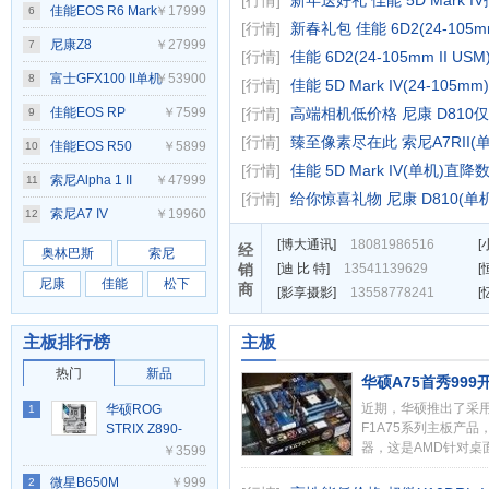
[行情]
新年送好礼 佳能 5D Mark IV
佳能EOS R6 Mark
￥17999
6
[行情]
新春礼包 佳能 6D2(24-105m
II
尼康Z8
￥27999
7
[行情]
佳能 6D2(24-105mm II US
富士GFX100 II单机
￥53900
8
[行情]
佳能 5D Mark IV(24-105m
身
佳能EOS RP
￥7599
[行情]
高端相机低价格 尼康 D810仅
9
[行情]
臻至像素尽在此 索尼A7RII(单
佳能EOS R50
￥5899
10
[行情]
佳能 5D Mark IV(单机)直
索尼Alpha 1 II
￥47999
11
[行情]
给你惊喜礼物 尼康 D810(单机
索尼A7 IV
￥19960
12
[
博大通讯
]
18081986516
[
经
奥林巴斯
索尼
销
[
迪 比 特
]
13541139629
[
尼康
佳能
松下
商
[
影享摄影
]
13558778241
[
主板排行榜
主板
热门
新品
华硕A75首秀999
近期，华硕推出了采用
华硕ROG
1
F1A75系列主板产品，
STRIX Z890-
器，这是AMD针对桌
A GAMING
￥3599
……[
详情
]
WIFI S吹雪
微星B650M
￥999
2