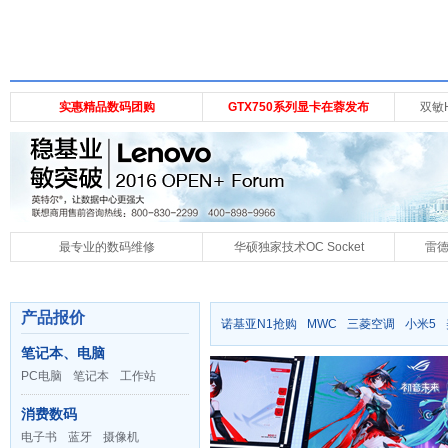
实惠精品数码团购
GTX750系列显卡在蓉发布
双敏
最专业的数码维修
华硕独家技术OC Socket
雷
产品报价
诺基亚N1抢购
MWC
三菱空调
小米5
笔记本、电脑
PC电脑
笔记本
工作站
消费数码
电子书
蓝牙
摄像机