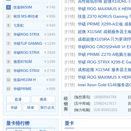
[行情]
高性能低价格 超微X10DRL-I
GAMING PLUS
技嘉B650M
￥749
3
[行情]
华硕 ROG MAXIMUS X HE
WIFI
GAMING WIFI
[行情]
技嘉 Z370 AORUS Gaming
铭瑄 MS-终结者
￥999
4
[行情]
华硕 PRIME X299-A主板 成
B760M D4 WIFI
七彩虹
￥949
5
[行情]
超微 X11SAE 成都服务器主板
COLORFIRE
华硕ROG STRIX
￥1949
6
[行情]
成都超微X10SRA 只为更强悍
B650M-MEOW
B850-A GAMING
华硕TUF GAMING
￥1249
7
[行情]
华硕ROG CROSSHAIR VI E
WIFI 橘影橙
WIFI S
B760M-PLUS D4
华硕ROG STRIX
￥2899
8
[行情]
华硕 PRIME Z270-A电脑主
重炮手
X870-A GAMING
微星B760M
￥1399
[行情]
华硕 ROG STRIX X299-E G
9
[行情]
成都超微 X11SAE 服务器主板
WIFI吹雪
GAMING PLUS
华硕ROG STRIX
￥2799
10
[行情]
华硕 ROG MAXIMUS X HE
WIFI
B850-E GAMING
技嘉H610M H
￥699
11
[行情]
Intel Xeon Gold 6146服务
WIFI
DDR4
华硕PRIME
￥899
12
[
逸想通讯
]
18980594799
[
B660M-K D4
经
盈通
微星
销
[
互中商城
]
15982417617
[
华硕
映泰
斯巴达克
商
[
翰力电脑
]
028-85552252
[
显卡排行榜
显卡