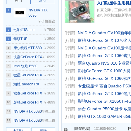
热门
新品
入门独显学生用机
仲夏之际，正值学生
NVIDIA RTX
1
都打算攒机迎接新学期
5090
￥价格面议
七彩虹iGame
￥7599
2
[行情]
NVIDIA Quadro GV100新
GeForce RTX
华硕TUF-
￥3599
3
[行情]
影驰 GeForce GTX 1070名
5070 Ti Ultra W
RTX4060TI-O8G-
[行情]
NVIDIA Quadro GV100显
摩尔线程MTT S80
￥2999
4
[行情]
影驰 GeForce GTX 1060虎
OC 16GB
GAMING
技嘉GeForce RTX
￥10999
5
[行情]
丽台Quadro NVS 810专业
5080 AERO OC
Intel 锐炫 B580
￥2049
6
[行情]
影驰GeForce GTX 1060大
SFF 16G
微星GeForce RTX
￥2699
7
[行情]
影驰 GeForce GTX 1060骁
4060 Ti VENTUS
瀚铠Radeon RX
￥2999
8
[行情]
专业级显卡 丽台Quadro P500
3X 16G OC
9060 XT 8GB OC
索泰GeForce RTX
￥3699
[行情]
影驰 GeForce GTX 1060黑
9
[行情]
影驰GeForce GTX1050Ti-
黑色合金
5060 Ti 8GB
影驰GeForce RTX
￥4899
10
[行情]
丽台 Quadro P5000显卡 成
XGAMING OC
5060 Ti 魔刃 OC
NVIDIA RTX 5070
￥即将上市
11
[行情]
影驰 GTX 1060 GAMER 6
NVIDIA RTX 5080
￥即将上市
12
[
腾景电脑
]
13198546030
[
经