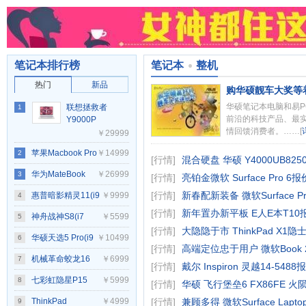
笔记本排行榜
笔记本
整机
热门
新品
购华硕靓车大奖等
华硕笔记本电脑和易P
联想拯救者
1
前沿的科技产品、最
Y9000P
情回馈消费者。……[
2025至尊版
￥29999
(Ultra 9
苹果Macbook Pro
￥14999
2
275HX/64GB/2TB/RTX5090)
[行情]
混合硬盘 华硕 Y4000UB825
14 2021(8核M1
华为MateBook
￥26999
3
[行情]
亮铂金微软 Surface Pro 6报
PRO/16GB/512GB/14
Fold 非凡大师
[行情]
新春配新装备 微软Surface Pr
惠普暗影精灵11(i9
￥9999
4
[行情]
新年置办新平板 E人E本T10报
核集显)
14900HX/RTX5070/32G/1TB
神舟战神S8(i7
￥5599
5
[行情]
大隐隐于市 ThinkPad X1隐士
黑色)
12650H/16GB/512GB/RTX4060)
华硕天选5 Pro(i9
￥10499
6
[行情]
高端定位忠于用户 微软Book 2
14900HX/16GB/1TB/RTX4070)
机械革命蛟龙16
￥6999
7
[行情]
戴尔 Inspiron 灵越14-5488
Pro(R7
七彩虹隐星P15
￥5999
8
[行情]
华硕 飞行堡垒6 FX86FE 火
7745HX/16GB/1TB/RTX4070)
2024(i7
ThinkPad
￥4999
[行情]
兼顾多得 微软Surface Lapto
9