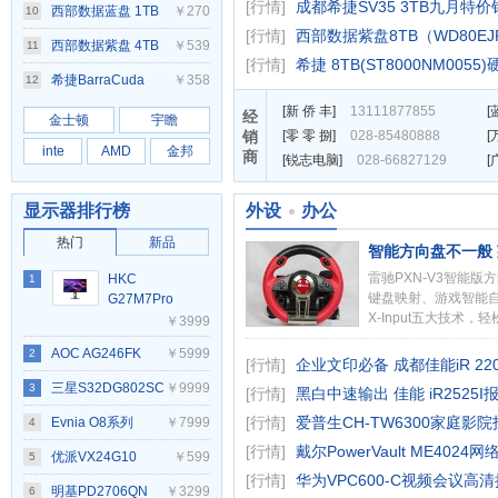
[行情]
成都希捷SV35 3TB九月特价
DDR5 6000 灯条
64GB(32GBx2)
16GBDDR4 3200
西部数据蓝盘 1TB
￥270
10
[行情]
西部数据紫盘8TB（WD80EJ
RGB白
7200转 64MB
西部数据紫盘 4TB
￥539
11
[行情]
希捷 8TB(ST8000NM0055
SATA3
64MB SATA3
希捷BarraCuda
￥358
12
[
新 侨 丰
]
13111877855
[
2TB 7200转
经
金士顿
宇瞻
销
[
零 零 捌
]
028-85480888
[
256MB SATA3
inte
AMD
金邦
商
[
锐志电脑
]
028-66827129
[
显示器排行榜
外设
办公
热门
新品
智能方向盘不一般 
雷驰PXN-V3智能
HKC
1
键盘映射、游戏智能
G27M7Pro
X-Input五大技术
￥3999
[
详情
]
AOC AG246FK
￥5999
2
[行情]
企业文印必备 成都佳能iR 220
三星S32DG802SC
￥9999
3
[行情]
黑白中速输出 佳能 iR2525I报
[行情]
爱普生CH-TW6300家庭影院
Evnia O8系列
￥7999
4
[行情]
戴尔PowerVault ME4024
32M2N8800
优派VX24G10
￥599
5
[行情]
华为VPC600-C视频会议高
明基PD2706QN
￥3299
6