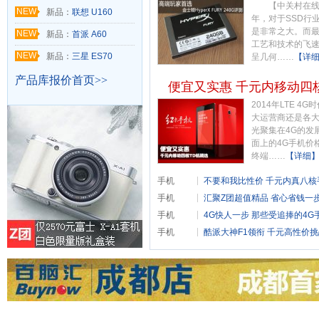
【中关村在线SS
NEW
新品：
联想 U160
年，对于SSD行
是非常之大。而
NEW
新品：
首派 A60
工艺和技术的飞
NEW
新品：
三星 ES70
呈几何……
【详
产品库报价首页>>
便宜又实惠 千元内移动四
2014年LTE 4
大运营商还是各
光聚集在4G的发
面上的4G手机价
终端……
【详细
手机
不要和我比性价 千元内真八核
手机
汇聚Z团超值精品 省心省钱一
手机
4G快人一步 那些受追捧的4G
手机
酷派大神F1领衔 千元高性价