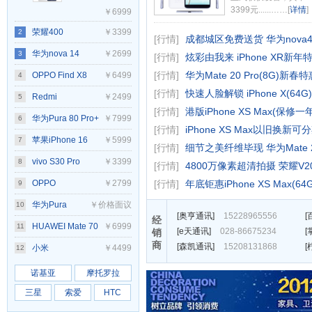
3399元......……[
详情
]
￥6999
荣耀400
￥3399
2
[行情]
成都城区免费送货 华为nova4
Pro(12GB/256GB)
华为nova 14
￥2699
3
[行情]
炫彩由我来 iPhone XR新年
[行情]
华为Mate 20 Pro(8G)新春
OPPO Find X8
￥6499
4
[行情]
快速人脸解锁 iPhone X(64G
Ultra(12GB/256GB)
Redmi
￥2499
5
[行情]
港版iPhone XS Max(保修一
K80(12GB/256GB)
华为Pura 80 Pro+
￥7999
6
[行情]
iPhone XS Max以旧换新可
苹果iPhone 16
￥5999
7
[行情]
细节之美纤维毕现 华为Mate 
vivo S30 Pro
￥3399
8
[行情]
4800万像素超清拍摄 荣耀V2
mini(12GB/256GB)
OPPO
￥2799
[行情]
年底钜惠iPhone XS Max(64
9
Reno14(12GB/256GB)
华为Pura
￥价格面议
10
[
奥亨通讯
]
15228965556
[
经
80(12GB/256GB)
HUAWEI Mate 70
￥6999
11
[
e天通讯
]
028-86675234
[
销
商
[
森凯通讯
]
15208131868
[
Pro(12GB/512GB)
小米
￥4499
12
15(12GB/256GB)
诺基亚
摩托罗拉
三星
索爱
HTC