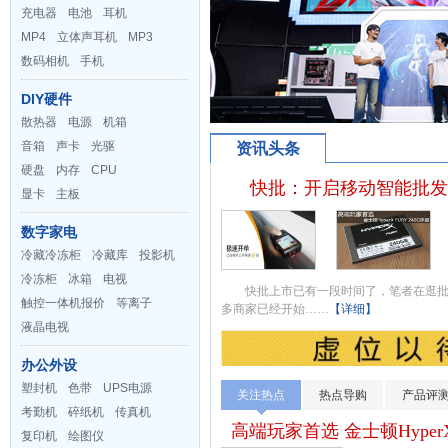
充电器
电池
耳机
MP4
立体声耳机
MP3
数码相机
手机
DIY硬件
散热器
电源
机箱
音箱
声卡
光驱
资讯头条
硬盘
内存
CPU
快批：开启移动智能批发
显卡
主板
数字家电
冷藏冷冻柜
冷藏库
投影机
冷冻柜
冰箱
电视
快批上市已有一段时间了，笔者在逛批
触控一体机报价
等离子
多商家已经开始……
【详细】
液晶电视
办公外设
塑封机
色带
UPS电源
关注热点
热点导购
产品评
考勤机
碎纸机
传真机
高端玩家首选 金士顿HyperX 
复印机
绘图仪