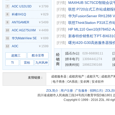
[行情]
MAXHUB SC75CD智能会议
AOC U32U3D
￥3799
7
[行情]
联想 P720台式工作站成都报价
科睿X41Q
￥829
8
[行情]
华为FusionServer RH1288 
ANTGAMER
￥5499
[行情]
联想ThinkStation P318工作
9
[行情]
HP ML110 Gen10(878452-
ANT27VU
AOC AG275UXM
￥4499
10
[行情]
新春特价销售松下PT-BX631C
华为MateView SE
￥699
11
[行情]
曙光I420-G30高效服务器报价
AOC
￥1599
12
[
磊石办公
]
028-66808111
[
Q27G4SL/WS
经
超频三
酷冷至尊
销
[
侨丰电子
]
13094441274
[
Tt
雷柏
九州风神
商
[
创奥科技
]
18982290168
[
成都服务器
|
成都房地产
|
成都天气
|
成都房产
友情链接：
|
电子商务
|
OA系统
|
安卓网
|
安卓软件
ZOL简介
|
用户注册
|
广告服务
|
招聘
(1月)
|
ZOL历
四川省成都市人民南路三段24号四川教育学院D栋1801 总机电话
Copyright © 1999 - 2016 ZOL. Al