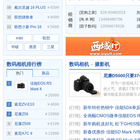
13620H/16GB/512GB/RTX4060)
E14(20RA001QCD)
戴尔灵越 16 PLUS
￥6599
10
[
宜购之家
]
028-65882018
[
经
7640(Ultra5
联想拯救者
￥9499
11
[
淘 本 网
]
13408486706
[
销
商
125H/16GB/1TB)
[
苗子数码
]
13558679526
[
Y7000P 2025 AI元
联想小新 Pro 16
￥5999
12
启(i9
2024(Ultra5/125H/16GB/1TB)
intel
联想
14900HX/16GB/1TB/RTX5060)
华硕
惠普
三星
数码相机排行榜
数码相机
摄影机
热门
新品
尼康D5000只要37
作为一款低端入门单
佳能EOS R5
1
的人气。搭载2.7英
Mark II
摄功能是其比较吸引人
￥26999
索尼ZV-E10
￥4899
2
[行情]
新年特价热销中 佳能5D4单反报
尼康Z5II
￥10999
3
[行情]
全画幅CMOS微单佳能EOS R
[行情]
新年购机送好礼 松下GH5S报价
尼康Z50II
￥6199
4
[行情]
新春优惠价 佳能5D Mark IV
索尼A7C II
￥13999
5