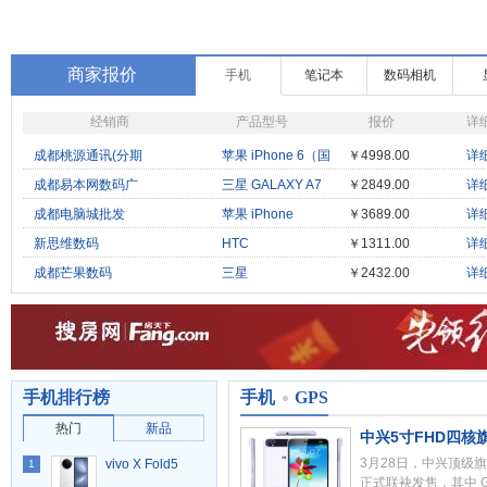
商家报价
手机
笔记本
数码相机
经销商
产品型号
报价
详
成都桃源通讯(分期
苹果 iPhone 6（国
￥4998.00
详
际
成都易本网数码广
三星 GALAXY A7
￥2849.00
详
（A
成都电脑城批发
苹果 iPhone
￥3689.00
详
5S（双
新思维数码
HTC
￥1311.00
详
T3333（Touch 2
成都芒果数码
三星
￥2432.00
详
E110S（Celox）
手机排行榜
手机
GPS
热门
新品
中兴5寸FHD四核旗
3月28日，中兴顶级旗舰G
vivo X Fold5
1
正式联袂发售，其中 G