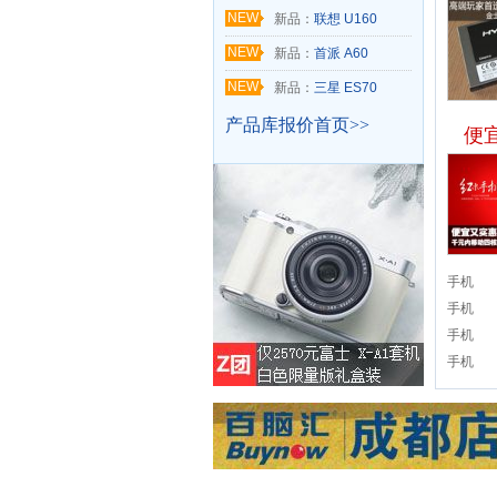
NEW
新品：
联想 U160
NEW
新品：
首派 A60
NEW
新品：
三星 ES70
产品库报价首页>>
便
手机
手机
手机
手机