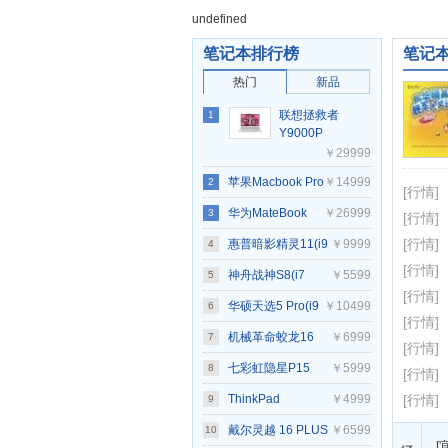
undefined
笔记本排行榜
笔记
热门
新品
联想拯救者
1
Y9000P
2025至尊版
￥29999
(Ultra 9
苹果Macbook Pro
￥14999
2
275HX/64GB/2TB/RTX5090)
[行情]
14 2021(8核M1
华为MateBook
￥26999
3
[行情]
PRO/16GB/512GB/14
Fold 非凡大师
[行情]
惠普暗影精灵11(i9
￥9999
4
[行情]
核集显)
14900HX/RTX5070/32G/1TB
神舟战神S8(i7
￥5599
5
[行情]
黑色)
12650H/16GB/512GB/RTX4060)
华硕天选5 Pro(i9
￥10499
6
[行情]
14900HX/16GB/1TB/RTX4070)
机械革命蛟龙16
￥6999
7
[行情]
Pro(R7
七彩虹隐星P15
￥5999
8
[行情]
7745HX/16GB/1TB/RTX4070)
2024(i7
ThinkPad
￥4999
[行情]
9
13620H/16GB/512GB/RTX4060)
E14(20RA001QCD)
戴尔灵越 16 PLUS
￥6599
10
[