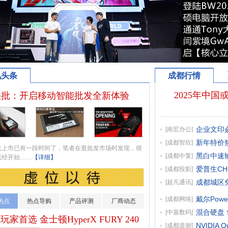
讯头条
成都行情
2025年中
快批：开启移动智能批发全新体验
企业文印必备
[
南宏办公
]
新年特价热
[
成都智欣
]
市已有一段时间了，笔者在逛批发市场时发现，很
黑白中速输出
[
成都中复
]
已经开始……
【详细】
爱普生CH
[
成都投影
]
成都城区免
[
超凡通讯
]
戴尔Powe
[
成都网络
]
热点
热点导购
产品评测
厂商动态
混合硬盘 华
[
中嘉数码
]
玩家首选 金士顿HyperX FURY 240
NVIDIA 
[
成都道御
]