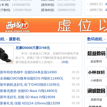
[
成都立天
]
 本 网
]
13408486706
[
凌尚科技
]
13111863565
[
成都汇能
]
苗子数码
]
13558679526
[
星海科技
]
13688347025
相机
摄影机
数码相机
尼康D5000只要3749元
作为一款低端入门单反，尼康D5000拥有不错
的人气。搭载2.7英寸可翻转取景液晶屏和短篇拍
超益数码
摄功能是其比较吸引人的地方。……[
详情
]
新年特价热销中 佳能5D4单反报14900
02-21
全画幅CMOS微单佳能EOS R报价11499元
02-19
小林数码
新年购机送好礼 松下GH5S报价13299元
02-19
新春优惠价 佳能5D Mark IV报14800元
02-15
新年送好礼 佳能 5D Mark IV报19599
02-14
成都润诚
新春礼包 佳能 6D2(24-105mm)报13299
01-29