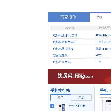
商家报价
手机
经销商
产品型号
成都桃源通讯(分期
苹果 iPhon
际
成都易本网数码广
三星 GALAX
（A
成都电脑城批发
苹果 iPhon
5S（双
新思维数码
HTC
T3333（To
成都芒果数码
三星
E110S（Ce
手机排行榜
手机
热门
新品
vivo X Fold5
1