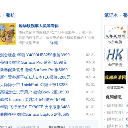
本
整机
笔记本
整
购华硕靓车大奖等着你
华硕笔记本电脑和易PC产品全线出击，力求用最
前沿的科技产品、最实惠的价格和最超值的大礼倾
锐胜电脑
情回馈消费者。……[
详情
]
混合硬盘 华硕 Y4000UB8250报价3999
02-21
亮铂金微软 Surface Pro 6报价5899元
02-18
华开新捷
新春配新装备 微软Surface Pro报5699
02-15
新年置办新平板 E人E本T10报价6280元
02-14
大隐隐于市 ThinkPad X1隐士报13288
01-31
成都高清网
高端定位忠于用户 微软Book 2报18999
01-31
促销信息
戴尔 Inspiron 灵越14-5488报价5499
01-31
[
成都汇能
]
华硕 飞行堡垒6 FX86FE 火陨版报6488
01-31
[
成都华开
]
兼顾多得 微软Surface Laptop 2报8599
01-31
[
微时代云
]
成
[
微时代云
]
宜购之家
]
028-65882018
[
锐胜电脑
]
15378197732