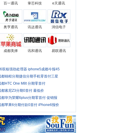
百一通讯
掌芯科技
e天通讯
奥亨通讯
讯达通讯
润信电子
成都美择
讯和通讯
易联通讯
A6双核强劲处理器 iphone5成都今报45
成都锦程分期捷信分期手机零首付三星
成都HTC One M8t 分期零首付
成都索尼Z3分期0首付 最低价
成都华为荣耀6plus分期零首付 促销报
成都苹果6分期付款0首付 iPhone6报价