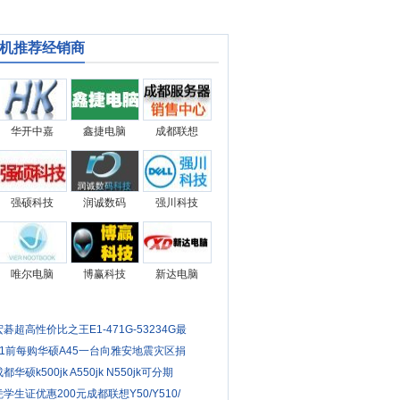
机推荐经销商
华开中嘉
鑫捷电脑
成都联想
强硕科技
润诚数码
强川科技
唯尔电脑
博赢科技
新达电脑
宏碁超高性价比之王E1-471G-53234G最
51前每购华硕A45一台向雅安地震灾区捐
都华硕k500jk A550jk N550jk可分期
凭学生证优惠200元成都联想Y50/Y510/