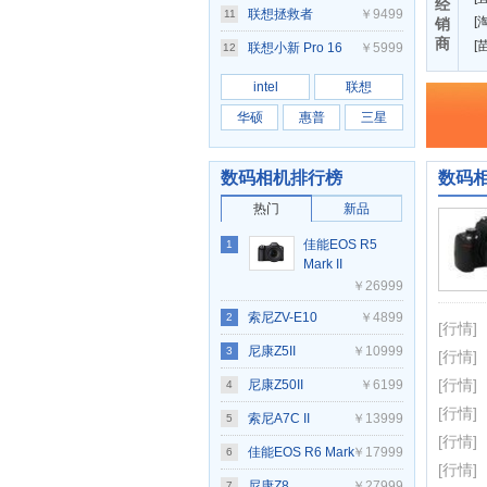
经
7640(Ultra5
联想拯救者
￥9499
11
[
淘
销
商
125H/16GB/1TB)
[
Y7000P 2025 AI元
联想小新 Pro 16
￥5999
12
启(i9
2024(Ultra5/125H/16GB/1TB)
intel
联想
14900HX/16GB/1TB/RTX5060)
华硕
惠普
三星
数码相机排行榜
数码
热门
新品
佳能EOS R5
1
Mark II
￥26999
索尼ZV-E10
￥4899
2
[行情]
尼康Z5II
￥10999
3
[行情]
[行情]
尼康Z50II
￥6199
4
[行情]
索尼A7C II
￥13999
5
[行情]
佳能EOS R6 Mark
￥17999
6
[行情]
II
尼康Z8
￥27999
7