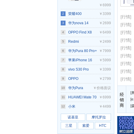
￥6999
荣耀400
￥3399
2
[行情]
Pro(12GB/256GB)
华为nova 14
￥2699
3
[行情]
[行情]
OPPO Find X8
￥6499
4
[行情]
Ultra(12GB/256GB)
Redmi
￥2499
5
[行情]
K80(12GB/256GB)
华为Pura 80 Pro+
￥7999
6
[行情]
苹果iPhone 16
￥5999
7
[行情]
vivo S30 Pro
￥3399
8
[行情]
mini(12GB/256GB)
OPPO
￥2799
[行情]
9
Reno14(12GB/256GB)
华为Pura
￥价格面议
10
[
经
80(12GB/256GB)
HUAWEI Mate 70
￥6999
11
[
销
商
[
Pro(12GB/512GB)
小米
￥4499
12
15(12GB/256GB)
诺基亚
摩托罗拉
三星
索爱
HTC