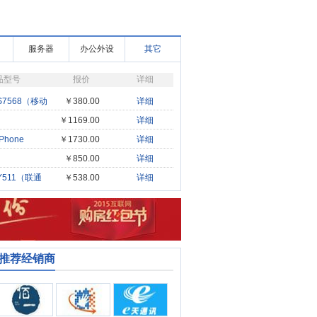
服务器
办公外设
其它
品型号
报价
详细
S7568（移动
￥380.00
详细
￥1169.00
详细
L（GALAXY
Phone
￥1730.00
详细
电
￥850.00
详细
（Ascend
Y511（联通
￥538.00
详细
S推荐经销商