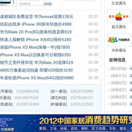
亿龙通讯
3399元......……[
详情
]
成都城区免费送货 华为nova4直降139元
02-21
炫彩由我来 iPhone XR新年特惠价4988
02-21
超凡通讯
华为Mate 20 Pro(8G)新春特惠直降619
02-19
快速人脸解锁 iPhone X(64G)报价5160
02-18
港版iPhone XS Max(保修一年)报7800
02-15
兴和通讯
iPhone XS Max以旧换新可分期报6350
01-30
促销信息
细节之美纤维毕现 华为Mate 20直降519
01-29
[
数码部落
]
4800万像素超清拍摄 荣耀V20报价3190
01-29
[
成都天天
]
年底钜惠iPhone XS Max(64G)报价6880
01-26
[
成都佳芯
]
[
成都佳芯
]
奥亨通讯
]
15228965556
[
百一通讯
]
18615725990
[
成都佳芯
]
e天通讯
]
028-86675234
[
掌芯科技
]
15378188727
[
成都佳芯
]
森凯通讯
]
15208131868
[
柠檬通讯
]
13551115592