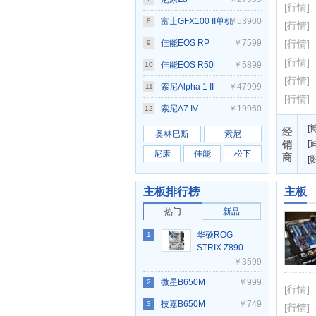
[行情]
富士GFX100 II单机
￥53900
8
[行情]
身
佳能EOS RP
￥7599
[行情]
9
[行情]
佳能EOS R50
￥5899
10
[行情]
索尼Alpha 1 II
￥47999
11
[行情]
索尼A7 IV
￥19960
12
[
经
奥林巴斯
索尼
销
[
迪
尼康
佳能
松下
商
[
主板排行榜
主板
热门
新品
华硕ROG
1
STRIX Z890-
A GAMING
￥3599
WIFI S吹雪
微星B650M
￥999
2
[行情]
GAMING PLUS
技嘉B650M
￥749
3
[行情]