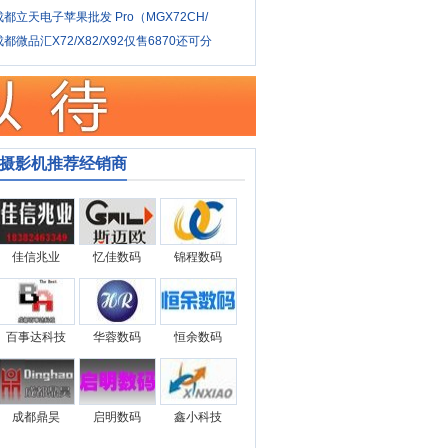
成都立天电子苹果批发 Pro（MGX72CH/
成都微品汇X72/X82/X92仅售6870还可分
摄影机推荐经销商
佳信兆业
忆佳数码
锦程数码
百事达科技
华蓉数码
恒余数码
成都鼎昊
启明数码
鑫小科技