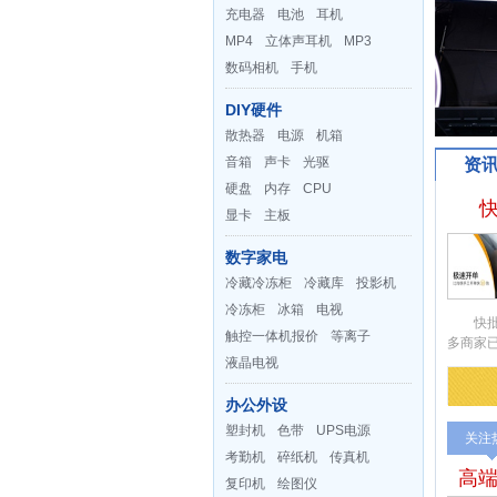
充电器
电池
耳机
MP4
立体声耳机
MP3
数码相机
手机
DIY硬件
散热器
电源
机箱
音箱
声卡
光驱
资
硬盘
内存
CPU
显卡
主板
数字家电
冷藏冷冻柜
冷藏库
投影机
冷冻柜
冰箱
电视
快批上
触控一体机报价
等离子
多商家
液晶电视
办公外设
塑封机
色带
UPS电源
关注
考勤机
碎纸机
传真机
高端
复印机
绘图仪