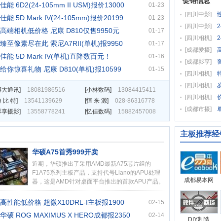
促销信息
佳能 6D2(24-105mm II USM)报价13000
01-23
[
四川中影
]
佳能 5D Mark IV(24-105mm)报价20199
01-23
[
四川中影
]
高端相机低价格 尼康 D810仅售9950元
01-17
[
四川相机
]
臻至像素尽在此 索尼A7RII(单机)报9950
01-17
[
成都爱摄
]
佳能 5D Mark IV(单机)直降数百元！
01-16
[
成都影享
]
给你惊喜礼物 尼康 D810(单机)报10599
01-15
[
四川相机
]
[
四川相机
]
博大通讯
]
18081986516
[
小林数码
]
13084415411
[
四川相机
]
 比 特
]
13541139629
[
恒 来 源
]
028-86316778
[
成都市摄
]
影享摄影
]
13558778241
[
忆佳数码
]
15882457008
主板推荐经
华硕A75首秀999开卖
近期，华硕推出了采用AMD最新A75芯片组的
F1A75系列主板产品，支持代号Llano的APU处理
成都易本网
器，这是AMD针对桌面平台推出的首款APU产品。
……[
详情
]
高性能低价格 超微X10DRL-I主板报1900
02-15
华硕 ROG MAXIMUS X HERO成都报2350
02-14
DIY制造