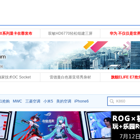
750系列显卡在蓉发布
双敏HD6770轻松组建三屏
华为 不仅仅是世界
家技术OC Socket
雷德曼白色塞亚塔秀身材
旗舰ELIFE E7
1抢购
MWC
三菱空调
小米5
美的空调
iPhone6