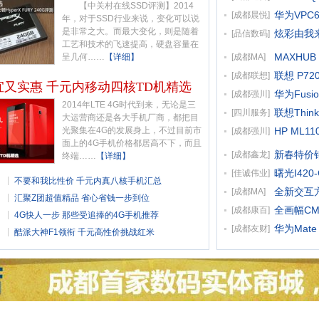
【中关村在线SSD评测】2014
华为VPC
[
成都晨悦
]
年，对于SSD行业来说，变化可以说
是非常之大。而最大变化，则是随着
炫彩由我来 
[
品信数码
]
工艺和技术的飞速提高，硬盘容量在
MAXHUB
呈几何……
【详细】
[
成都MA
]
联想 P7
[
成都联想
]
宜又实惠 千元内移动四核TD机精选
华为Fusio
[
成都强川
]
2014年LTE 4G时代到来，无论是三
联想Think
[
四川服务
]
大运营商还是各大手机厂商，都把目
光聚集在4G的发展身上，不过目前市
HP ML11
[
成都强川
]
面上的4G手机价格都居高不下，而且
新春特价销
[
成都鑫龙
]
终端……
【详细】
曙光I420
[
佳诚伟业
]
不要和我比性价 千元内真八核手机汇总
全新交互方式
[
成都MA
]
汇聚Z团超值精品 省心省钱一步到位
全画幅CM
[
成都康百
]
4G快人一步 那些受追捧的4G手机推荐
华为Mate
[
成都友财
]
酷派大神F1领衔 千元高性价挑战红米