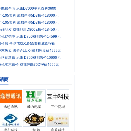
性能很全面 尼康D7000单机仅售3600
24-105套机 成都佳能5D3报价18000元
24-105套机 成都佳能5D3报价18000元
高端品质 成都尼康D800E报价18450元
套机促销中 尼康 D750成都售价14599元
特价啦 佳能700D18-55套机成都报价
岁末热卖 徕卡V-LUX4成都热卖价4999元
价格创新低 尼康 D750成都售价10600元
单机实惠低价 成都佳能70D报价4999元
销商
逸想通讯
翰力电脑
互中商城
锐志科技
二 极 馆
启航科技