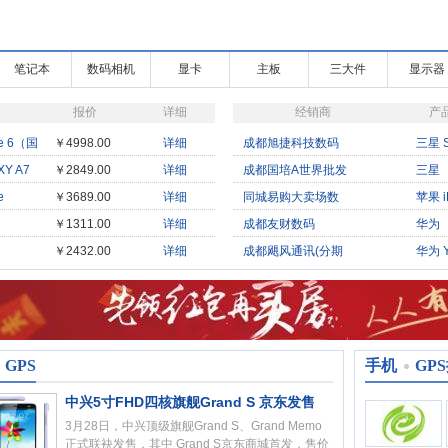
笔记本
数码相机
显卡
主板
三大件
显示器
报价
详细
经销商
产
e 6（国
￥4998.00
详细
成都旭捷科技数码
三星 
版
Y A7
￥2849.00
详细
成都国培A世界批发
三星
E120
e
￥3689.00
详细
同城易购大卖场数
苹果 i
4S（
￥1311.00
详细
成都友财数码
华为
uch 2
A199
￥2432.00
详细
成都飓风通讯(分期
华为 
lox）
版）
GPS
手机
GP
中兴5寸FHD四核旗舰Grand S 京东发售
3月28日，中兴顶级旗舰Grand S、Grand Memo
正式联袂发售，其中 Grand S京东商城首发，售价