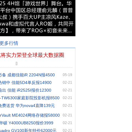
更多行情
国或将实力荣登全球最大数据圈
[
]
 成都佳能iR 2204N报4500
05-19
销中 佳能5D4单反报14900
02-21
 佳能 iR2525I报价12300
02-21
-TW6300家庭影院投影机报8500
02-21
费送货 华为nova4直降139元
02-21
rVault ME4024网络存储报58000
02-21
硕 Y4000UB8250报价3999
02-21
Quadro GV100新年特价62000元
02-21