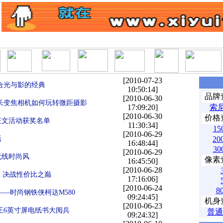
|
|
|
|
|
|
|
|
产品排行榜
产品库
经销商
二手
文章搜索
软件下载
ABAB小游戏
西域论
[2010-07-23
合光与影的经典
10:50:14]
品牌
[2010-06-30
长变焦相机如何玩转微距摄影
17:09:20]
索
[2010-06-30
价格
征文活动获奖名单
11:30:34]
15
[2010-06-29
活
20
16:48:44]
30
[2010-06-29
无线时尚风
像素
16:45:50]
[2010-06-28
版 决战性价比之巅
17:16:06]
[2010-06-24
8
——时尚钢铁侠柯达M580
09:24:45]
机身
[2010-06-23
王6英寸屏电纸书大阅兵
普通
09:24:32]