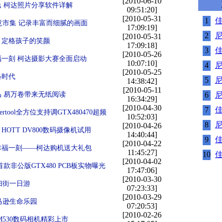
[2010-06-10
 柯达照片分享软件详解
09:51:20]
[2010-05-31
1
佳
创意市集 记录丰富而细腻的画面
17:09:19]
2
尼
[2010-05-31
，定格孩子的笑颜
17:09:18]
3
佳
[2010-05-26
一刻 柯达摄影大赛全面启动
10:07:10]
4
尼
[2010-05-25
络时代
5
尼
14:38:42]
[2010-05-11
 易万卷带来无纸阅读
6
尼
16:34:29]
[2010-04-30
7
佳
rtool全方位支持调GTX480470超频
10:52:03]
8
尼
[2010-04-26
OTT DV800数码摄像机试用
14:40:44]
9
佳
[2010-04-22
幸福一刻——柯达购机送大礼包
11:45:27]
10
佳
[2010-04-02
款非公版GTX480 PCB板实物曝光
17:47:06]
[2010-03-30
园扫街一日游
07:23:33]
[2010-03-29
亚马逊生命乐园
07:20:53]
[2010-02-26
M530数码相机精彩上市