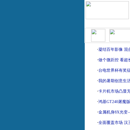
|
|
首页
报价查询
模拟攒机
·
凝结百年影像 混
·
做个微距控 看超
·
台电世界杯有奖
·
我的暑期创意生
·
卡片机市场凸显
·
鸿基GT240屠魔
·
金属机身8X光变
·
全面覆盖市场 汉