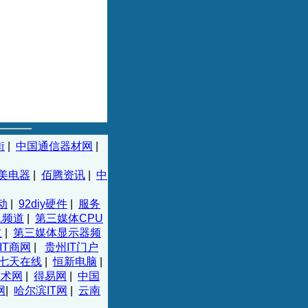
街
|
中国通信器材网
|
美电器
|
佰腾资讯
|
中
动
|
92diy硬件
|
服务
机频道
|
第三媒体CPU
道
|
第三媒体显示器频
IT商网
|
贵州IT门户
七天在线
|
恒新电脑
|
技术网
|
得易网
|
中国
网
|
哈尔滨IT网
|
云南