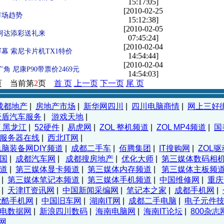
15:17:05]
[2010-02-25
市场趋势
15:12:38]
[2010-02-05
柯达添彩送礼来
07:45:24]
[2010-02-04
幕 索尼卡片机TX1特价
14:54:44]
[2010-02-04
广角 尼康P90带票价2469元
14:54:03]
页 当前第
2
页
首 页
上一页
下一页
尾 页
成都地产
|
房地产市场
|
新华网四川
|
四川电脑商情
|
网上三好
豪盾汽车服务
|
游戏天地
|
T 黑龙江
|
52硬件
|
易虎网
|
ZOL 整机频道
|
ZOL MP4频道
|
国
服务器在线
|
西北IT网
|
电脑装备网DIY频道
|
成都二手车
|
佰腾集团
|
IT搜购网
|
ZOL驱
国
|
成都汽车网
|
成都搜房地产
|
优化大师
|
第三媒体数码相
道
|
第三媒体显卡频道
|
第三媒体内存频道
|
第三媒体主板频
|
第三媒体笔记本频道
|
第三媒体手机频道
|
中国维修网
|
重庆
|
天津IT资讯网
|
中国新闻采编网
|
笔记本之家
|
成都手机网
|
欧酷手机网
|
中国旧车网
|
湖南IT网
|
成都二手电脑
|
电子元件
电数据网
|
新浪四川数码
|
海南电脑网
|
海南IT论坛
|
800杂志
T网