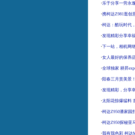
·
乐于分享一劳永逸
·
携柯达Z981逛
·
柯达：酷玩时代
·
发现精彩分享幸福
·
下一站，相机网
·
女人最好的保养品
·
全球独家 耕昇expe
·
阳春三月赏美景！H
·
发现精彩，分享
·
太阳花惊爆猛料 首
·
柯达Z950潘家
·
柯达Z950探秘
·
我有我色彩 柯达