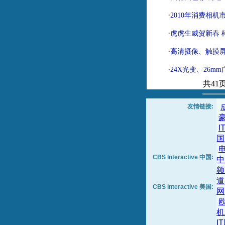
·
2010年消费相机
·
虎虎生威贺新春 
·
高清摄像、触摸屏
·
24X光变、26mm
共41
友情链接:
I
国
CBS Interactive 中国:
中
频
道
CBS Interactive 美国:
网
机
I