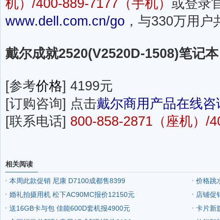
机）/400-889-7177（手机）
或登录
www.dell.com.cn/go
，与330万用
戴尔成就2520(V2520D-1508)笔记本
[参考
价格
] 4199元
[订购咨询] 点击
戴尔商用产品在线咨
[联系电话]
800-858-2871（座机）/
相关阅读
本周此款促销 尼康 D7100成都售8399
价格跳水
婚礼拍摄用机 松下AC90MC报价12150元
店铺促销
送16GB卡与包 佳能600D套机报4900元
卡片新旗