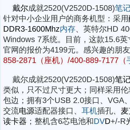
戴尔
成就2520(V2520D-1508)
笔
针对中小企业用户的商务机型：采用
DDR3
-
1600Mhz
内存
、英特尔HD 40
Windows 7系统。目前，这款15.6
官网的报价为4199元。感兴趣的朋
858-2871（座机）/400-889-7177（
戴尔成就2520(V2520D-1508)
笔
类似，只不过尺寸更大；同样采用伦
包边；拥有3个USB 2.0接口、VGA
交流
电源
适配器接口、
耳机
插孔、
麦
读卡器
；整机含6芯电池和
DV
D
+/-R