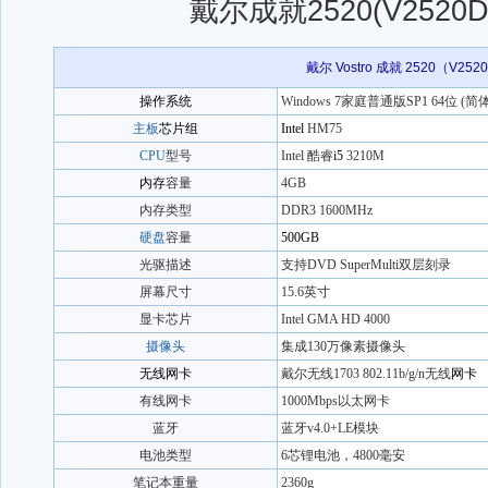
戴尔成就2520(V2520D
戴尔 Vostro 成就 2520（V252
操作系统
Windows 7家庭普通版SP1 64位 (简
主板
芯片组
Intel
HM75
CPU
型号
Intel 酷睿
i5
3210M
内存
容量
4GB
内存类型
DDR3 1600MHz
硬盘
容量
500GB
光驱描述
支持DVD SuperMulti双层刻录
屏幕尺寸
15.6英寸
显卡芯片
Intel GMA HD 4000
摄像头
集成130万像素摄像头
无线网卡
戴尔无线1703 802.11b/g/n无线
网卡
有线网卡
1000Mbps以太网卡
蓝牙
蓝牙v4.0+LE模块
电池类型
6芯锂电池，4800毫安
笔记本重量
2360g