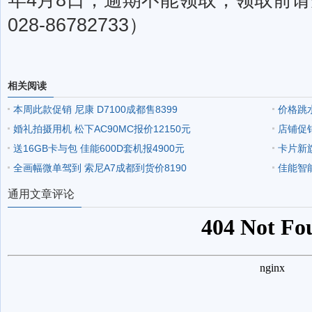
年4月8日，逾期不能领取，领取前
028-86782733）
相关阅读
本周此款促销 尼康 D7100成都售8399
价格跳水
婚礼拍摄用机 松下AC90MC报价12150元
店铺促销
送16GB卡与包 佳能600D套机报4900元
卡片新旗
全画幅微单驾到 索尼A7成都到货价8190
佳能智
通用文章评论